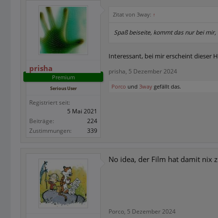
Zitat von 3way:
↑
Spaß beiseite, kommt das nur bei mir, 
Interessant, bei mir erscheint dieser H
prisha
prisha
,
5 Dezember 2024
Premium
Porco
und
3way
gefällt das.
Serious User
Registriert seit:
5 Mai 2021
Beiträge:
224
Zustimmungen:
339
No idea, der Film hat damit nix 
Porco
,
5 Dezember 2024