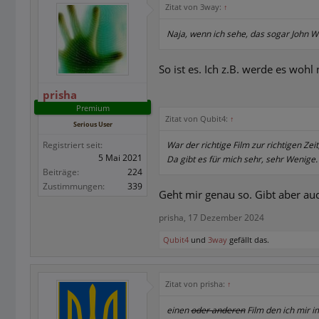
Zitat von 3way:
↑
Naja, wenn ich sehe, das sogar John Wi
So ist es. Ich z.B. werde es wo
prisha
Premium
Zitat von Qubit4:
↑
Serious User
Registriert seit:
War der richtige Film zur richtigen Zeit
5 Mai 2021
Da gibt es für mich sehr, sehr Wenige.
Beiträge:
224
Zustimmungen:
339
Geht mir genau so. Gibt aber a
prisha
,
17 Dezember 2024
Qubit4
und
3way
gefällt das.
Zitat von prisha:
↑
einen
oder anderen
Film den ich mir 