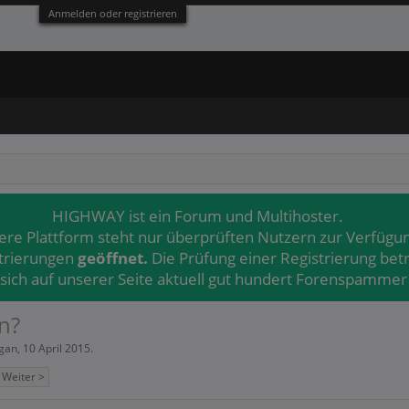
Anmelden oder registrieren
HIGHWAY ist ein Forum und Multihoster.
ere Plattform steht nur überprüften Nutzern zur Verfügu
strierungen
geöffnet.
Die Prüfung einer Registrierung bet
 sich auf unserer Seite aktuell gut hundert Forenspammer 
n?
gan
,
10 April 2015
.
Weiter >