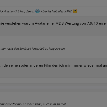
ck 4 schon 7.6 hat, dann...
Aber ist halt alles IMHO
hl nie verstehen warum Avatar eine IMDB Wertung von 7.9/10 erre
, der nicht den Eindruck hinterließ zu lang zu sein.
uch den einen oder anderen Film den ich mir immer wieder mal 
immer wieder mal ansehen kann, auch zum 10 mal