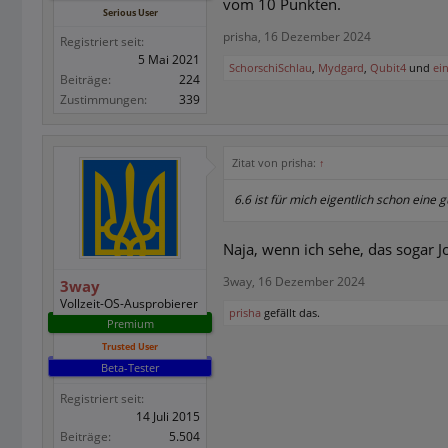
vom 10 Punkten.
Serious User
prisha
,
16 Dezember 2024
Registriert seit:
5 Mai 2021
SchorschiSchlau
,
Mydgard
,
Qubit4
und
ei
Beiträge:
224
Zustimmungen:
339
Zitat von prisha:
↑
6.6 ist für mich eigentlich schon eine
Naja, wenn ich sehe, das sogar J
3way
,
16 Dezember 2024
3way
Vollzeit-OS-Ausprobierer
prisha
gefällt das.
Premium
Trusted User
Beta-Tester
Registriert seit:
14 Juli 2015
Beiträge:
5.504