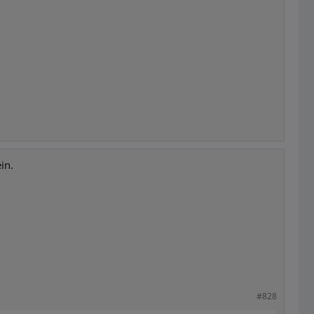
in.
#828