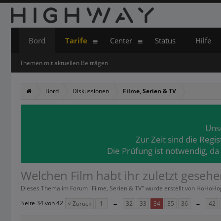
Bord
Tarife
Center
Status
Hilfe
Themen mit aktuellen Beiträgen
Bord
Diskussionen
Filme, Serien & TV
Uns
Zur Zeit sind die Regi
Die Prüfung ist notwendig, da
Welchen Film habt ihr zuletzt gesehe
Dieses Thema im Forum "
Filme, Serien & TV
" wurde erstellt von
HoHoHo
Seite 34 von 42
< Zurück
1
←
32
33
34
35
36
→
42