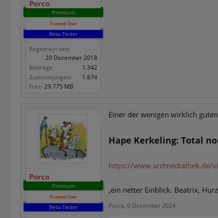
Porco
Premium
Trusted User
Beta-Tester
Registriert seit:
20 Dezember 2018
Beiträge:
1.342
Zustimmungen:
1.674
Free:
29.775 MB
Einer der wenigen wirklich guten 
Hape Kerkeling: Total n
https://www.ardmediathek.de/
Porco
Premium
,ein netter Einblick. Beatrix, Hur
Trusted User
Porco
,
6 Dezember 2024
Beta-Tester