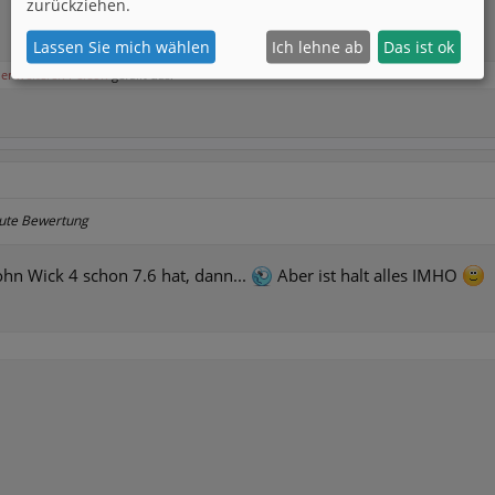
zurückziehen.
Lassen Sie mich wählen
Ich lehne ab
Das ist ok
ner weiteren Person
gefällt das.
 gute Bewertung
ohn Wick 4 schon 7.6 hat, dann...
Aber ist halt alles IMHO