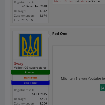
SchorschiSchlau
und
prisha
gefällt das.
Registriert seit:
20 Dezember 2018
Beiträge:
1.342
Zustimmungen:
1.674
Free:
29.775 MB
Red One
3way
Vollzeit-OS-Ausprobierer
Premium
Trusted User
Möchten Sie von
Youtube
be
Beta-Tester
Ja
Registriert seit:
14 Juli 2015
Beiträge:
5.504
Zustimmungen:
8.206