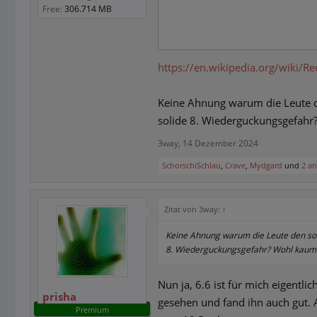
Free:
306.714 MB
https://en.wikipedia.org/wiki/Re
Keine Ahnung warum die Leute de
solide 8. Wiederguckungsgefahr? 
3way
,
14 Dezember 2024
SchorschiSchlau
,
Crave
,
Mydgard
und
2 a
Zitat von 3way:
↑
Keine Ahnung warum die Leute den so v
8. Wiederguckungsgefahr? Wohl kaum...
Nun ja, 6.6 ist für mich eigentl
prisha
gesehen und fand ihn auch gut. 
Premium