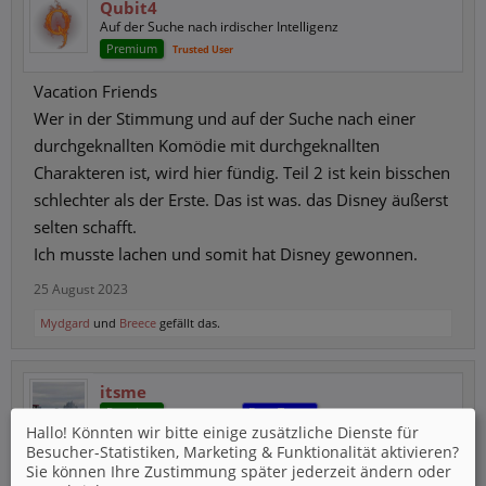
Qubit4
Auf der Suche nach irdischer Intelligenz
Premium
Trusted User
Vacation Friends
Wer in der Stimmung und auf der Suche nach einer
durchgeknallten Komödie mit durchgeknallten
Charakteren ist, wird hier fündig. Teil 2 ist kein bisschen
schlechter als der Erste. Das ist was. das Disney äußerst
selten schafft.
Ich musste lachen und somit hat Disney gewonnen.
25 August 2023
Mydgard
und
Breece
gefällt das.
itsme
Premium
Beta-Tester
Trusted User
Hallo! Könnten wir bitte einige zusätzliche Dienste für
Besucher-Statistiken, Marketing & Funktionalität
aktivieren?
Ein Mann der Tat
Sie können Ihre Zustimmung später jederzeit ändern oder