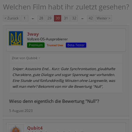
Welchen Film habt ihr zuletzt gesehen?
< Zurück
1
←
28
29
30
31
32
→
42
Weiter >
3way
Vollzeit-OS-Ausprobierer
Premium
Beta-Tester
Trusted User
Zitat von Qubit4:
↑
Sniper: Assassins End... Kurz: Gute Synchronisation, glaubhafte
Charaktere, gute Dialoge und sogar Spannung war vorhanden.
Eine Stunde und fünfunddreißig Minuten ohne Langeweile, was
will man mehr? Bekommt von mir die Bewertung "Null",
Wieso denn eigentlich die Bewertung "Null"?
5 August 2023
Qubit4