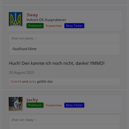
3way
Vollzeit-OS-Ausprobierer
Premium
Beta-Tester
Trusted User
Zitat von Jacky:
↑
FastFood-Filme
Huch! Den kannte ich noch nicht, danke! YMMD!
20 August 2023
Qubit4
und
Jacky
gefällt das.
Jacky
Premium
Beta-Tester
Trusted User
Zitat von 3way:
↑