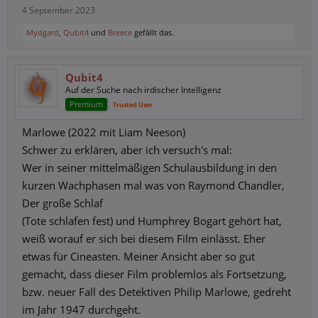
4 September 2023
Mydgard
,
Qubit4
und
Breece
gefällt das.
Qubit4
Auf der Suche nach irdischer Intelligenz
Premium
Trusted User
Marlowe (2022 mit Liam Neeson)
Schwer zu erklären, aber ich versuch's mal:
Wer in seiner mittelmäßigen Schulausbildung in den
kurzen Wachphasen mal was von Raymond Chandler,
Der große Schlaf
(Tote schlafen fest) und Humphrey Bogart gehört hat,
weiß worauf er sich bei diesem Film einlässt. Eher
etwas für Cineasten. Meiner Ansicht aber so gut
gemacht, dass dieser Film problemlos als Fortsetzung,
bzw. neuer Fall des Detektiven Philip Marlowe, gedreht
im Jahr 1947 durchgeht.