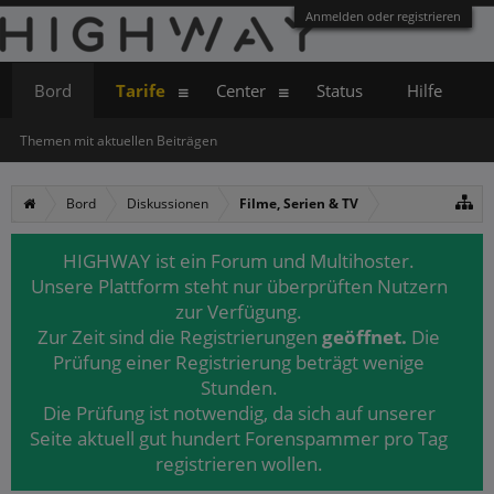
Anmelden oder registrieren
Bord
Tarife
Center
Status
Hilfe
Themen mit aktuellen Beiträgen
Bord
Diskussionen
Filme, Serien & TV
HIGHWAY ist ein Forum und Multihoster.
Unsere Plattform steht nur überprüften Nutzern
zur Verfügung.
Zur Zeit sind die Registrierungen
geöffnet.
Die
Prüfung einer Registrierung beträgt wenige
Stunden.
Die Prüfung ist notwendig, da sich auf unserer
Seite aktuell gut hundert Forenspammer pro Tag
registrieren wollen.