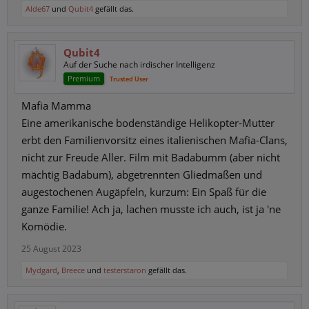
Alde67
und
Qubit4
gefällt das.
Qubit4
Auf der Suche nach irdischer Intelligenz
Premium
Trusted User
Mafia Mamma
Eine amerikanische bodenständige Helikopter-Mutter
erbt den Familienvorsitz eines italienischen Mafia-Clans,
nicht zur Freude Aller. Film mit Badabumm (aber nicht
mächtig Badabum), abgetrennten Gliedmaßen und
augestochenen Augäpfeln, kurzum: Ein Spaß für die
ganze Familie! Ach ja, lachen musste ich auch, ist ja 'ne
Komödie.
25 August 2023
Mydgard
,
Breece
und
testerstaron
gefällt das.