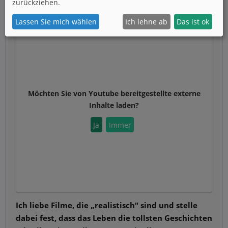
zurückziehen.
Lassen Sie mich wählen
Ich lehne ab
Das ist ok
Möchten Sie von
Youtube
bereitgestellte externe
Inhalte laden?
Ja
Immer
Ich liebe Filme, die „realistisch“ sind und stelle
dabei fest, dass das Leben die tollsten Geschichten