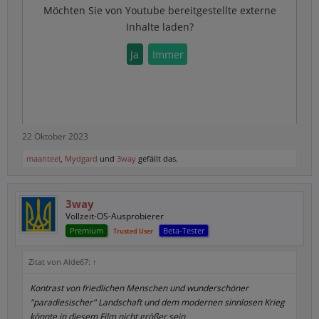
Möchten Sie von
Youtube
bereitgestellte externe
Inhalte laden?
Ja
Immer
22 Oktober 2023
maanteel
,
Mydgard
und
3way
gefällt das.
3way
Vollzeit-OS-Ausprobierer
Premium
Beta-Tester
Trusted User
Zitat von Alde67:
↑
Kontrast von friedlichen Menschen und wunderschöner
"paradiesischer" Landschaft und dem modernen sinnlosen Krieg
könnte in diesem Film nicht größer sein