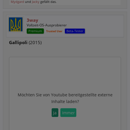
Mydgard
und
Jacky
gefällt das.
3way
Vollzeit-OS-Ausprobierer
Premium
Beta-Tester
Trusted User
Gallipoli
(2015)
Möchten Sie von
Youtube
bereitgestellte externe
Inhalte laden?
Ja
Immer