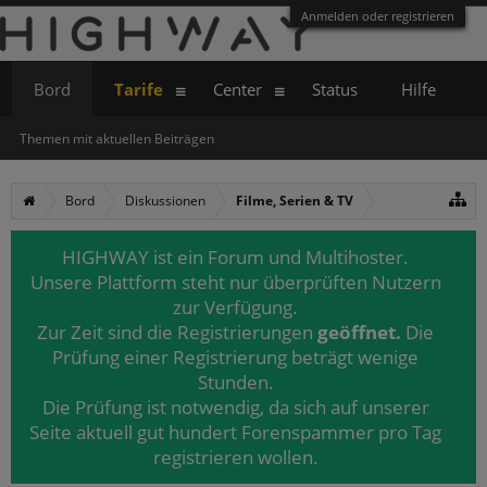
Anmelden oder registrieren
Bord
Tarife
Center
Status
Hilfe
Themen mit aktuellen Beiträgen
Bord
Diskussionen
Filme, Serien & TV
HIGHWAY ist ein Forum und Multihoster.
Unsere Plattform steht nur überprüften Nutzern
zur Verfügung.
Zur Zeit sind die Registrierungen
geöffnet.
Die
Prüfung einer Registrierung beträgt wenige
Stunden.
Die Prüfung ist notwendig, da sich auf unserer
Seite aktuell gut hundert Forenspammer pro Tag
registrieren wollen.