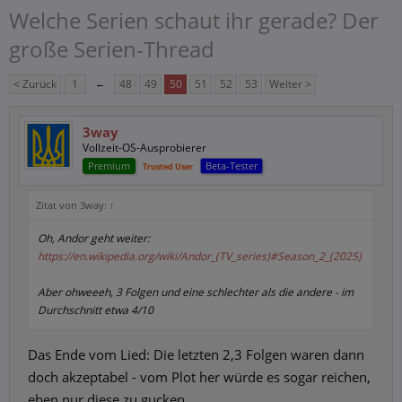
Welche Serien schaut ihr gerade? Der
große Serien-Thread
< Zurück
1
←
48
49
50
51
52
53
Weiter >
3way
Vollzeit-OS-Ausprobierer
Premium
Beta-Tester
Trusted User
Zitat von 3way:
↑
Oh, Andor geht weiter:
https://en.wikipedia.org/wiki/Andor_(TV_series)#Season_2_(2025)
Aber ohweeeh, 3 Folgen und eine schlechter als die andere - im
Durchschnitt etwa 4/10
Das Ende vom Lied: Die letzten 2,3 Folgen waren dann
doch akzeptabel - vom Plot her würde es sogar reichen,
eben nur diese zu gucken.