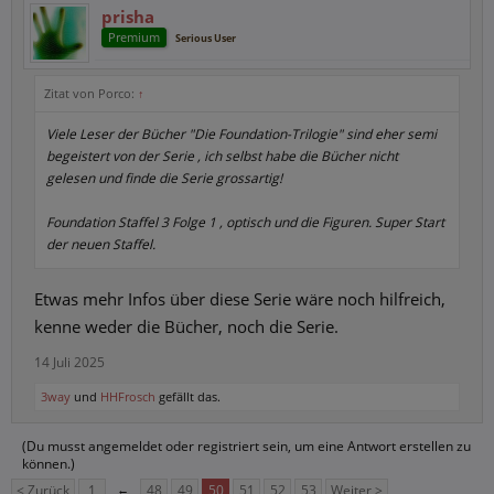
prisha
Premium
Serious User
Zitat von Porco:
↑
Viele Leser der Bücher "Die Foundation-Trilogie" sind eher semi
begeistert von der Serie , ich selbst habe die Bücher nicht
gelesen und finde die Serie grossartig!
Foundation Staffel 3 Folge 1 , optisch und die Figuren. Super Start
der neuen Staffel.
Etwas mehr Infos über diese Serie wäre noch hilfreich,
kenne weder die Bücher, noch die Serie.
14 Juli 2025
3way
und
HHFrosch
gefällt das.
(Du musst angemeldet oder registriert sein, um eine Antwort erstellen zu
können.)
< Zurück
1
←
48
49
50
51
52
53
Weiter >