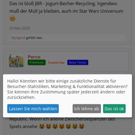
Das ist bloß JBR - Jogurt-Becher-Recycling. Irgendwo
muß der Müll ja bleiben, auch im Star Wars Universum
25 Mai 2025
Mydgard
gefällt das.
Porco
Premium
Beta-Tester
Trusted User
Zitat von Mydgard:
↑
Hallo! Könnten wir bitte einige zusätzliche Dienste für
Besucher-Statistiken, Marketing & Funktionalität
aktivieren?
Porco
ja und kein Lichtschwertefuchtel oder Machtgedöns.
Sie können Ihre Zustimmung später jederzeit ändern oder
zurückziehen.
Ohja, genau meine Meinung. Habe die Schnauze so voll
Lassen Sie mich wählen
Ich lehne ab
Das ist ok
von den Jedis und wenn dann bitte in geil mit der Old
Republic. Wenn ich alleine Zwischensequenzen des
Spiels ansehe