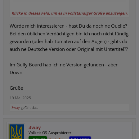
Klicke in dieses Feld, um es in vollständiger Größe anzuzeigen.
Möchten Sie von
Youtube
bereitgestellte externe
Würde mich interessieren - hast Du da noch ne Quelle?
Inhalte laden?
Bei den üblichen Verdächtigen bin ich noch nicht fündig
geworden (oder hab Tomaten auf den Augen) - gibts da
Ja
Immer
auch ne Deutsche Version oder Original mit Untertitel??
Im Gully Board hab ich ne Version gefunden - aber
Down.
Grüße
19 Mai 2025
3way
gefällt das.
3way
Vollzeit-OS-Ausprobierer
Premium
Beta-Tester