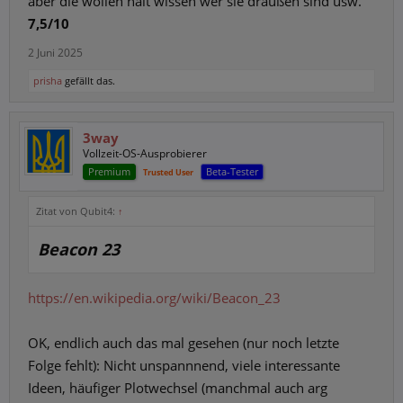
aber die wollen halt wissen wer sie draußen sind usw.
7,5/10
2 Juni 2025
prisha
gefällt das.
3way
Vollzeit-OS-Ausprobierer
Premium
Beta-Tester
Trusted User
Zitat von Qubit4:
↑
Beacon 23
https://en.wikipedia.org/wiki/Beacon_23
OK, endlich auch das mal gesehen (nur noch letzte
Folge fehlt): Nicht unspannnend, viele interessante
Ideen, häufiger Plotwechsel (manchmal auch arg