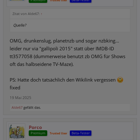
Trusted User
Zitat von Alde67:
↑
Quelle?
OMG, drunkenslug, planetnzb und sogar nzbking...
leider nur via "gallipoli 2015" statt über IMDB-ID
tt3577058 (dummerweise benutzt zb OMG für Shows
oft das halbseidene TV-Maze).
PS: Hatte doch tatsächlich den Wikilink vergessen
fixed
19 Mai 2025
Alde67
gefällt das.
Porco
Premium
Beta-Tester
Trusted User