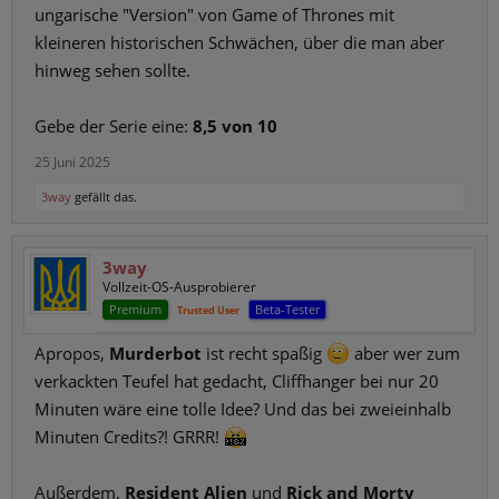
ungarische "Version" von Game of Thrones mit
kleineren historischen Schwächen, über die man aber
hinweg sehen sollte.
Gebe der Serie eine:
8,5 von 10
25 Juni 2025
3way
gefällt das.
3way
Vollzeit-OS-Ausprobierer
Premium
Beta-Tester
Trusted User
Apropos,
Murderbot
ist recht spaßig
aber wer zum
verkackten Teufel hat gedacht, Cliffhanger bei nur 20
Minuten wäre eine tolle Idee? Und das bei zweieinhalb
Minuten Credits?! GRRR!
Außerdem,
Resident Alien
und
Rick and Morty