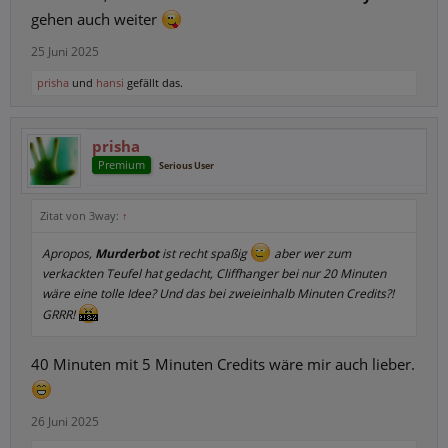
gehen auch weiter
25 Juni 2025
prisha
und
hansi
gefällt das.
prisha
Premium
Serious User
Zitat von 3way:
↑
Apropos,
Murderbot
ist recht spaßig
aber wer zum
verkackten Teufel hat gedacht, Cliffhanger bei nur 20 Minuten
wäre eine tolle Idee? Und das bei zweieinhalb Minuten Credits?!
GRRR!
40 Minuten mit 5 Minuten Credits wäre mir auch lieber.
26 Juni 2025