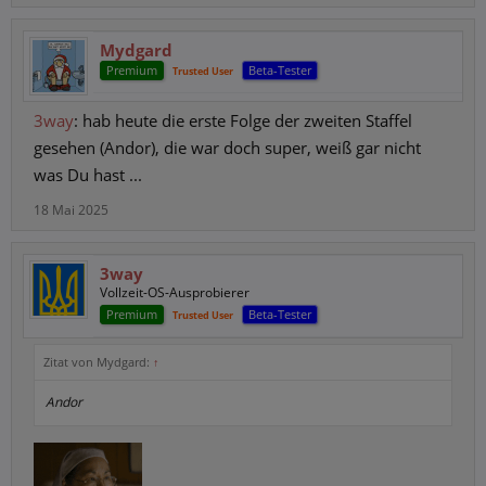
Mydgard
Premium
Beta-Tester
Trusted User
3way
: hab heute die erste Folge der zweiten Staffel
gesehen (Andor), die war doch super, weiß gar nicht
was Du hast ...
18 Mai 2025
3way
Vollzeit-OS-Ausprobierer
Premium
Beta-Tester
Trusted User
Zitat von Mydgard:
↑
Andor