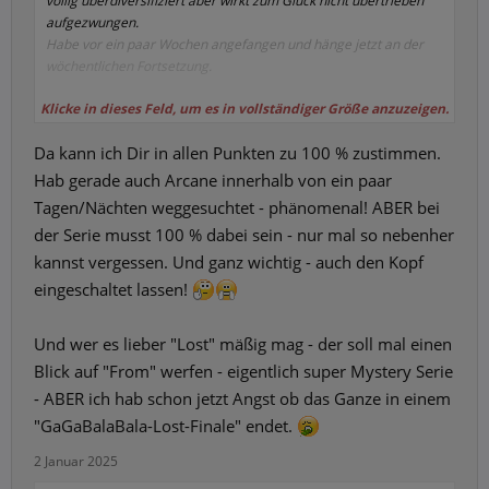
völlig überdiversifiziert aber wirkt zum Glück nicht übertrieben
aufgezwungen.
Habe vor ein paar Wochen angefangen und hänge jetzt an der
wöchentlichen Fortsetzung.
Klicke in dieses Feld, um es in vollständiger Größe anzuzeigen.
The Boys
hat leider von Staffel zu Staffel abgebaut. Die nächste
Da kann ich Dir in allen Punkten zu 100 % zustimmen.
soll wohl die Letzte sein und ich denke das reicht dann auch.
Invincible
ist absolut zu empfehlen.
Hab gerade auch Arcane innerhalb von ein paar
Arcane
bin ich auch gerade am suchten. Die Animation sieht
Tagen/Nächten weggesuchtet - phänomenal! ABER bei
mega gut aus.
der Serie musst 100 % dabei sein - nur mal so nebenher
kannst vergessen. Und ganz wichtig - auch den Kopf
eingeschaltet lassen!
Und wer es lieber "Lost" mäßig mag - der soll mal einen
Blick auf "From" werfen - eigentlich super Mystery Serie
- ABER ich hab schon jetzt Angst ob das Ganze in einem
"GaGaBalaBala-Lost-Finale" endet.
2 Januar 2025