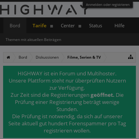
Anmelden oder registrieren
Bord
Tarife
Center
Status
Hilfe
Themen mit aktuellen Beiträgen
Bord
Diskussionen
Filme, Serien & TV
HIGHWAY ist ein Forum und Multihoster.
Unsere Plattform steht nur überprüften Nutzern
zur Verfügung.
Zur Zeit sind die Registrierungen
geöffnet.
Die
Prüfung einer Registrierung beträgt wenige
Stunden.
Die Prüfung ist notwendig, da sich auf unserer
Seite aktuell gut hundert Forenspammer pro Tag
registrieren wollen.