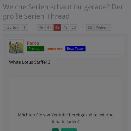
Welche Serien schaut ihr gerade? Der
große Serien-Thread
< Zurück
1
←
46
47
48
49
50
→
53
Weiter >
Porco
Premium
Beta-Tester
Trusted User
White Lotus Staffel 3
Möchten Sie von
Youtube
bereitgestellte externe
Inhalte laden?