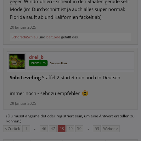
gegen Windmühlen - scheint in den Staaten gerade sehr
Mode (im Durchschnitt ist ja auch alles super normal:
Florida säuft ab und Kalifornien fackelt ab).
20 Januar 2025
SchorschiSchlau
und
barCode
gefällt das.
drei_b
Premium
Serious User
Solo Leveling
Staffel 2 startet nun auch in Deutsch..
immer noch - sehr zu empfehlen
29 Januar 2025
(Du musst angemeldet oder registriert sein, um eine Antwort erstellen zu
können.)
< Zurück
1
←
46
47
48
49
50
→
53
Weiter >