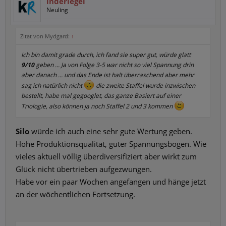
inderiegel
Neuling
Zitat von Mydgard:
↑
Ich bin damit grade durch, ich fand sie super gut, würde glatt
9/10
geben ... Ja von Folge 3-5 war nicht so viel Spannung drin
aber danach ... und das Ende ist halt überraschend aber mehr
sag ich natürlich nicht
die zweite Staffel wurde inzwischen
bestellt, habe mal gegooglet, das ganze Basiert auf einer
Triologie, also können ja noch Staffel 2 und 3 kommen
Silo
würde ich auch eine sehr gute Wertung geben.
Hohe Produktionsqualität, guter Spannungsbogen. Wie
vieles aktuell völlig überdiversifiziert aber wirkt zum
Glück nicht übertrieben aufgezwungen.
Habe vor ein paar Wochen angefangen und hänge jetzt
an der wöchentlichen Fortsetzung.