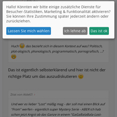
inderiegel
gefällt das.
Hallo! Könnten wir bitte einige zusätzliche Dienste für
Besucher-Statistiken, Marketing & Funktionalität
aktivieren?
Sie können Ihre Zustimmung später jederzeit ändern oder
inderiegel
zurückziehen.
Neuling
Lassen Sie mich wählen
Ich lehne ab
Das ist ok
Zitat von 3way:
↑
Huch
das bezieht sich in diesem Kontext auf was? Politisch,
plot-ologisch, phonologisch, programmatisch, pornografisch, ...?
Das ist eigentlich selbsterklärend und hier ist nicht der
richtige Platz um das auszudiskutieren
Zitat von Alde67:
↑
Und wer es lieber "Lost" mäßig mag - der soll mal einen Blick auf
"From" werfen - eigentlich super Mystery Serie - ABER ich hab
schon jetzt Angst ob das Ganze in einem "GaGaBalaBala-Lost-