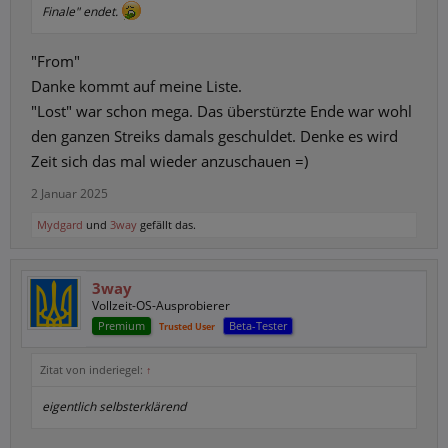
Finale" endet.
"From"
Danke kommt auf meine Liste.
"Lost" war schon mega. Das überstürzte Ende war wohl
den ganzen Streiks damals geschuldet. Denke es wird
Zeit sich das mal wieder anzuschauen =)
2 Januar 2025
Mydgard
und
3way
gefällt das.
3way
Vollzeit-OS-Ausprobierer
Premium
Beta-Tester
Trusted User
Zitat von inderiegel:
↑
eigentlich selbsterklärend