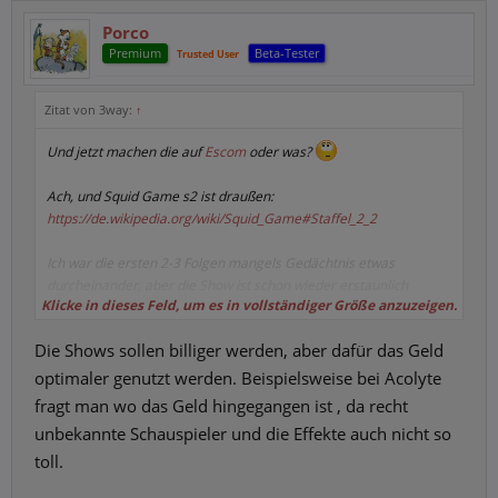
Porco
Premium
Beta-Tester
Trusted User
Zitat von 3way:
↑
Und jetzt machen die auf
Escom
oder was?
Ach, und Squid Game s2 ist draußen:
https://de.wikipedia.org/wiki/Squid_Game#Staffel_2_2
Ich war die ersten 2-3 Folgen mangels Gedächtnis etwas
durcheinander, aber die Show ist schon wieder erstaunlich
Klicke in dieses Feld, um es in vollständiger Größe anzuzeigen.
fesselnd.
Die Shows sollen billiger werden, aber dafür das Geld
optimaler genutzt werden. Beispielsweise bei Acolyte
fragt man wo das Geld hingegangen ist , da recht
unbekannte Schauspieler und die Effekte auch nicht so
toll.