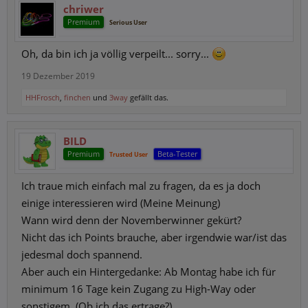
chriwer
Premium
Serious User
Oh, da bin ich ja völlig verpeilt... sorry...
19 Dezember 2019
HHFrosch
,
finchen
und
3way
gefällt das.
BILD
Premium
Beta-Tester
Trusted User
Ich traue mich einfach mal zu fragen, da es ja doch
einige interessieren wird (Meine Meinung)
Wann wird denn der Novemberwinner gekürt?
Nicht das ich Points brauche, aber irgendwie war/ist das
jedesmal doch spannend.
Aber auch ein Hintergedanke: Ab Montag habe ich für
minimum 16 Tage kein Zugang zu High-Way oder
sonstigem. (Ob ich das ertrage?)