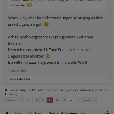
aufwachen
Schon klar, aber laut Chatmeldungen geht/ging es ihm
ja nicht ganz so gut.
Achso noch vergessen: Wegen gewisse Zeit ohne
Internet.
Nein ich muss nicht 16 Tage Ersatzfreiheitsstrafe
(Tagessätze) absitzen
Ich will mal paar Tage wech in die weite Welt!
4 Januar 2020
3way
gefällt das.
(Du musst angemeldet oder registriert sein, um eine Antwort erstellen zu
können.)
< Zurück
1
←
31
32
33
34
35
→
37
Weiter >
Bord
Off-Topic
Wetten & Gewinnspiele