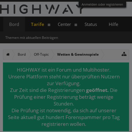
Anmelden oder registrieren
Bord
Tarife
Center
Status
Hilfe
Themen mit aktuellen Beiträgen
Bord
Off-Topic
Wetten & Gewinnspiele
HIGHWAY ist ein Forum und Multihoster.
Unsere Plattform steht nur überprüften Nutzern
zur Verfügung.
Zur Zeit sind die Registrierungen
geöffnet.
Die
Prüfung einer Registrierung beträgt wenige
Stunden.
Die Prüfung ist notwendig, da sich auf unserer
Seite aktuell gut hundert Forenspammer pro Tag
registrieren wollen.