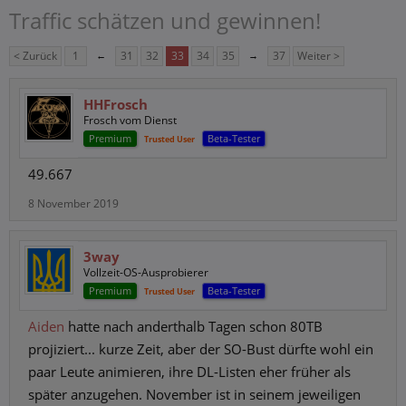
Traffic schätzen und gewinnen!
< Zurück
1
←
31
32
33
34
35
→
37
Weiter >
HHFrosch
Frosch vom Dienst
Premium
Beta-Tester
Trusted User
49.667
8 November 2019
3way
Vollzeit-OS-Ausprobierer
Premium
Beta-Tester
Trusted User
Aiden
hatte nach anderthalb Tagen schon 80TB
projiziert... kurze Zeit, aber der SO-Bust dürfte wohl ein
paar Leute animieren, ihre DL-Listen eher früher als
später anzugehen. November ist in seinem jeweiligen