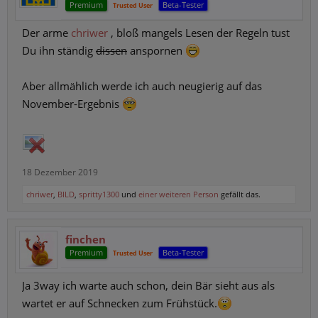
Premium
Beta-Tester
Trusted User
Der arme
chriwer
, bloß mangels Lesen der Regeln tust
Du ihn ständig
dissen
anspornen
Aber allmählich werde ich auch neugierig auf das
November-Ergebnis
18 Dezember 2019
chriwer
,
BILD
,
spritty1300
und
einer weiteren Person
gefällt das.
finchen
Premium
Beta-Tester
Trusted User
Ja 3way ich warte auch schon, dein Bär sieht aus als
wartet er auf Schnecken zum Frühstück.