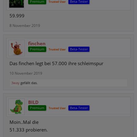
Premium
Beta-Tester
Trusted User
59.999
8 November 2019
finchen
Premium
Beta-Tester
Trusted User
Das finchen legt bei 57.000 ihre schleimspur
10 November 2019
3way
gefällt das.
BILD
Premium
Beta-Tester
Trusted User
Moin..Mal die
51.333 probieren.