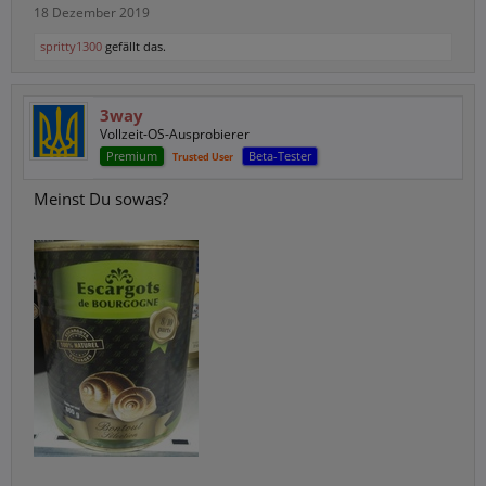
18 Dezember 2019
spritty1300
gefällt das.
3way
Vollzeit-OS-Ausprobierer
Premium
Beta-Tester
Trusted User
Meinst Du sowas?