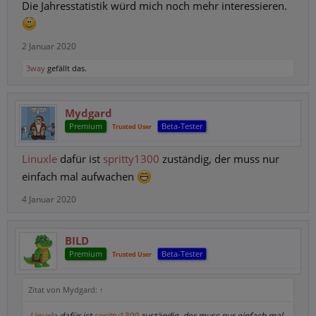
Die Jahresstatistik würd mich noch mehr interessieren.
2 Januar 2020
3way
gefällt das.
Mydgard
Premium
Beta-Tester
Trusted User
Linuxle
dafür ist
spritty1300
zuständig, der muss nur
einfach mal aufwachen
4 Januar 2020
BILD
Premium
Beta-Tester
Trusted User
Zitat von Mydgard:
↑
Linuxle
dafür ist
spritty1300
zuständig, der muss nur einfach mal