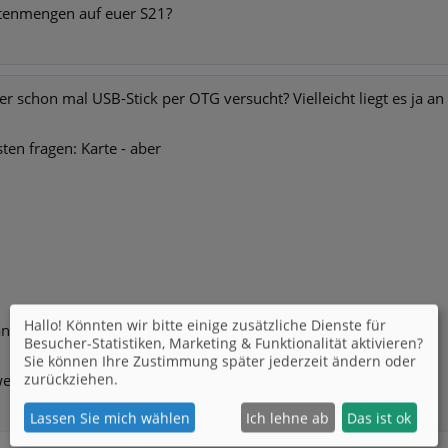
atenmengen auf euer S21?
er schon mal USB-Stick per OTG versucht? Vielleicht liegt es ja 
en fragen: Karte - aber
Hallo! Könnten wir bitte einige zusätzliche Dienste für
andy ohne KartenSlot?
Besucher-Statistiken, Marketing & Funktionalität
aktivieren?
Sie können Ihre Zustimmung später jederzeit ändern oder
zurückziehen.
werk freigeben und darüber ziehen?
Lassen Sie mich wählen
Ich lehne ab
Das ist ok