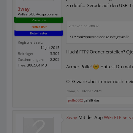
zu doof... Gerade auf den USB-T
3way
Vollzeit-OS-Ausprobierer
Premium
Zitat von polle0802:
↑
Trusted User
Beta-Tester
FTP funktioniert nicht so wie gewollt
Registriert seit:
14 Juli 2015
Huch! FTP? Ordner erstellen? Oj
Beiträge:
5.504
Zustimmungen:
8.205
Free:
306.564 MB
Armer Polle!
Hattest Du mal n
OTG wäre aber immer noch mein F
3way
,
5 Oktober 2021
polle0802
gefällt das.
3way
Mit der App
WiFi FTP Serv