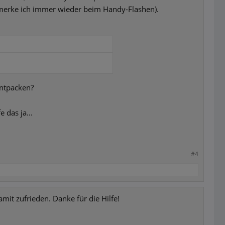
(merke ich immer wieder beim Handy-Flashen).
entpacken?
 das ja...
#4
damit zufrieden. Danke für die Hilfe!