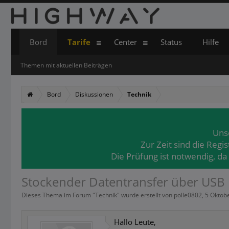
Bord
Tarife
Center
Status
Hilfe
Themen mit aktuellen Beiträgen
Bord
Diskussionen
Technik
Uns
Zur Zeit sind die Regi
Die Prüfung ist notwendig, da
Stockender Datentransfer über USB
Dieses Thema im Forum "
Technik
" wurde erstellt von
polle0802
,
5 Oktob
Hallo Leute,