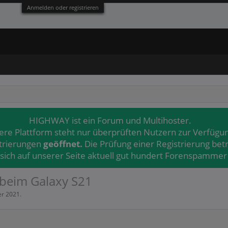
Anmelden oder registrieren
HIGHWAY ist ein Forum und Multihoster.
ere Plattform steht nur überprüften Nutzern zur Verfügu
strierungen
geöffnet.
Die Prüfung einer Registrierung bet
 sich auf unserer Seite aktuell gut hundert Forenspammer 
 beim Galaxy S21
er 2021
.