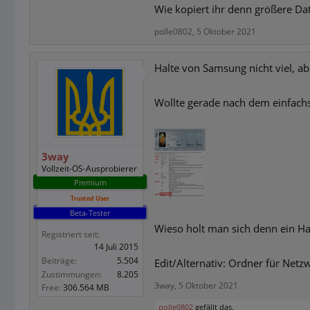
Wie kopiert ihr denn größere D
polle0802
,
5 Oktober 2021
Halte von Samsung nicht viel, ab
Wollte gerade nach dem einfachst
3way
Vollzeit-OS-Ausprobierer
Premium
Trusted User
Beta-Tester
Wieso holt man sich denn ein H
Registriert seit:
14 Juli 2015
Beiträge:
5.504
Edit/Alternativ: Ordner für Netz
Zustimmungen:
8.205
3way
,
5 Oktober 2021
Free:
306.564 MB
polle0802
gefällt das.