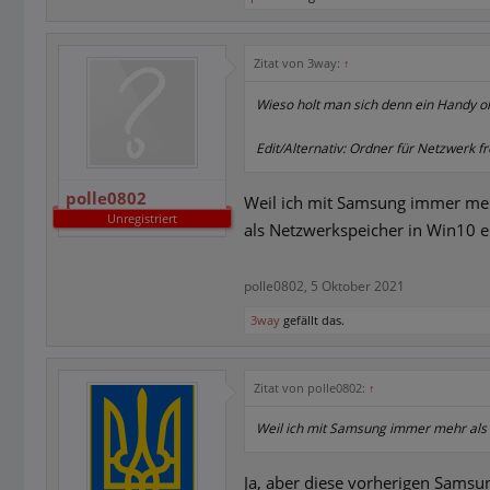
Zitat von 3way:
↑
Wieso holt man sich denn ein Handy o
Edit/Alternativ: Ordner für Netzwerk 
polle0802
Weil ich mit Samsung immer mehr
Unregistriert
als Netzwerkspeicher in Win10 e
polle0802
,
5 Oktober 2021
3way
gefällt das.
Zitat von polle0802:
↑
Weil ich mit Samsung immer mehr als 
Ja, aber diese vorherigen Samsu