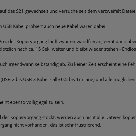
auf das S21 gewechselt und versuche seit dem verzweifelt Datei
n USB Kabel probiert auch neue Kabel waren dabei.
ro, der Kopiervorgang läuft zwar einwandfrei an, gerät dann aber
ötzlich nach ca. 15 Sek. weiter und bleibt wieder stehen - Endloss
uch irgendwann selbständig ab. Zu keiner Zeit erscheint eine Fe
e (USB 2 bis USB 3 Kabel - alle 0,5 bis 1m lang) und alle möglic
nt ebenso völlig egal zu sein.
er Kopiervorgang stockt, werden auch nicht alle Dateien kopiert
rgang nicht vorhanden, das ist sehr frustrierend.