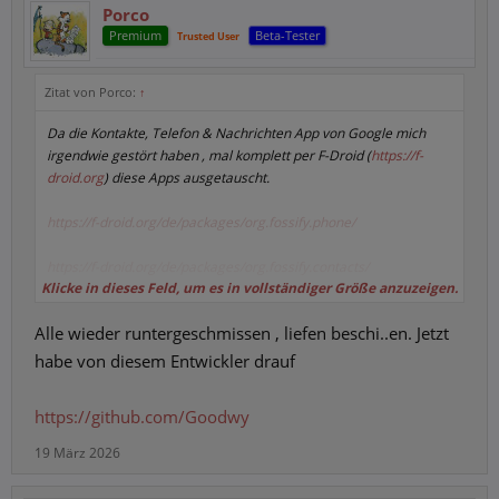
Porco
Premium
Beta-Tester
Trusted User
Zitat von Porco:
↑
Da die Kontakte, Telefon & Nachrichten App von Google mich
irgendwie gestört haben , mal komplett per F-Droid (
https://f-
droid.org
) diese Apps ausgetauscht.
https://f-droid.org/de/packages/org.fossify.phone/
https://f-droid.org/de/packages/org.fossify.contacts/
Klicke in dieses Feld, um es in vollständiger Größe anzuzeigen.
https://f-droid.org/de/packages/org.fossify.messages/
Alle wieder runtergeschmissen , liefen beschi..en. Jetzt
Fossify:
habe von diesem Entwickler drauf
https://search.f-droid.org/?q=Fossify&lang=de
https://github.com/Goodwy
19 März 2026