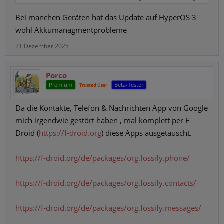
Bleibt jetzt die Frage wage ich das Update manuell
Bei manchen Geräten hat das Update auf HyperOS 3
durchzuführen (und wenn ja, wie) oder bleibe ich auf der sicheren
Seite und warte darauf, dass es von Xiaomi durchgeführt wird?
wohl Akkumanagmentprobleme
21 Dezember 2025
Gibt es da Erfahrungen?
Porco
Premium
Beta-Tester
Trusted User
BTW
Da die Kontakte, Telefon & Nachrichten App von Google
Nun bin ich schon etliche Jahre hier tätig und habe plötzlich
Probleme mit der Bedienung des Forums, die mir vorher nie
mich irgendwie gestört haben , mal komplett per F-
aufgefallen sind. Will ich einem User eine Antwort schicken gebe
Droid (
https://f-droid.org
) diese Apps ausgetauscht.
ich @ und seinen Namen ein. Schon während der Eingabe
erscheint sein kompletter Name als Button, ich klicke darauf und
https://f-droid.org/de/packages/org.fossify.phone/
es erscheint der komplette Name in roter Schrift. Das tut er aber
nicht mehr. Ist das jetzt ein Zeichen beginnender Altersdemenz?
https://f-droid.org/de/packages/org.fossify.contacts/
https://f-droid.org/de/packages/org.fossify.messages/