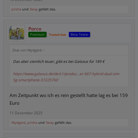
prisha
und
3way
gefällt das.
Porco
Premium
Beta-Tester
Trusted User
Zitat von Mydgard:
↑
Das aber ziemlich teuer, gibt es bei Galaxus für 189 €
https://www.galaxus.de/de/s1/produc...er-667-hybrid-dual-sim-
5g-smartphone-57225760
Am Zeitpunkt wo ich es rein gestellt hatte lag es bei 159
Euro
11 Dezember 2025
Mydgard
,
prisha
und
3way
gefällt das.