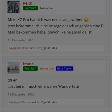
F4r3l
Premium
Serious User
Mein X7 Pro hat sich was neues angewöhnt
Jetzt bekomme ich eine Ansage das ich angeblich eine E-
Mail bekommen habe, obwohl keine Email da ist.
18 Dezember 2025
Mydgard
,
itsme
und
3way
gefällt das.
itsme
Premium
Beta-Tester
Trusted User
@F4r
...ist bei mir auch eine wahre Wundertüte
18 Dezember 2025
Mydgard
,
Porco
und
F4r3l
gefällt das.