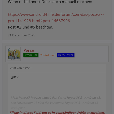
Wenn nicht kannst Du es auch manuell machen:
https://www.android-hilfe.de/forum/...er-das-poco-x7-
pro.1141928.html#post-14667996
Post #2 und #5 beachten.
21 Dezember 2025
Porco
Premium
Beta-Tester
Trusted User
Zitat von itsme:
↑
@Por
Mein Poco X7 Pro hat aktuell den Stand HyperOS 2 - Android 15,
seit Novermber 25 sind die Versionen HyperOS 3 - Android 16
verfügbar.
Klicke in dieses Feld, um es in vollständiger Größe anzuzeigen.