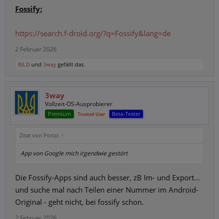
Fossify:
https://search.f-droid.org/?q=Fossify&lang=de
2 Februar 2026
BILD
und
3way
gefällt das.
3way
Vollzeit-OS-Ausprobierer
Premium
Beta-Tester
Trusted User
Zitat von Porco:
↑
App von Google mich irgendwie gestört
Die Fossify-Apps sind auch besser, zB Im- und Export...
und suche mal nach Teilen einer Nummer im Android-
Original - geht nicht, bei fossify schon.
2 Februar 2026