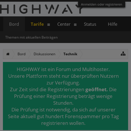
Anmelden oder registrieren
Bord
Tarife
Center
Status
Hilfe
Themen mit aktuellen Beiträgen
Bord
Diskussionen
Technik
HIGHWAY ist ein Forum und Multihoster.
Unsere Plattform steht nur überprüften Nutzern
zur Verfügung.
Zur Zeit sind die Registrierungen
geöffnet.
Die
Prüfung einer Registrierung beträgt wenige
Stunden.
Die Prüfung ist notwendig, da sich auf unserer
Seite aktuell gut hundert Forenspammer pro Tag
registrieren wollen.