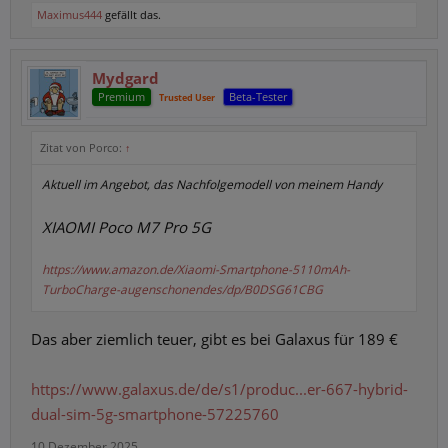
Maximus444
gefällt das.
Mydgard
Premium
Beta-Tester
Trusted User
Zitat von Porco:
↑
Aktuell im Angebot, das Nachfolgemodell von meinem Handy
XIAOMI Poco M7 Pro 5G
https://www.amazon.de/Xiaomi-Smartphone-5110mAh-
TurboCharge-augenschonendes/dp/B0DSG61CBG
Das aber ziemlich teuer, gibt es bei Galaxus für 189 €
https://www.galaxus.de/de/s1/produc...er-667-hybrid-
dual-sim-5g-smartphone-57225760
10 Dezember 2025