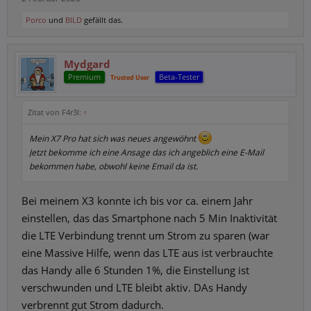
Porco
und
BILD
gefällt das.
Mydgard
Premium
Beta-Tester
Trusted User
Zitat von F4r3l:
↑
Mein X7 Pro hat sich was neues angewöhnt
Jetzt bekomme ich eine Ansage das ich angeblich eine E-Mail
bekommen habe, obwohl keine Email da ist.
Bei meinem X3 konnte ich bis vor ca. einem Jahr
einstellen, das das Smartphone nach 5 Min Inaktivität
die LTE Verbindung trennt um Strom zu sparen (war
eine Massive Hilfe, wenn das LTE aus ist verbrauchte
das Handy alle 6 Stunden 1%, die Einstellung ist
verschwunden und LTE bleibt aktiv. DAs Handy
verbrennt gut Strom dadurch.