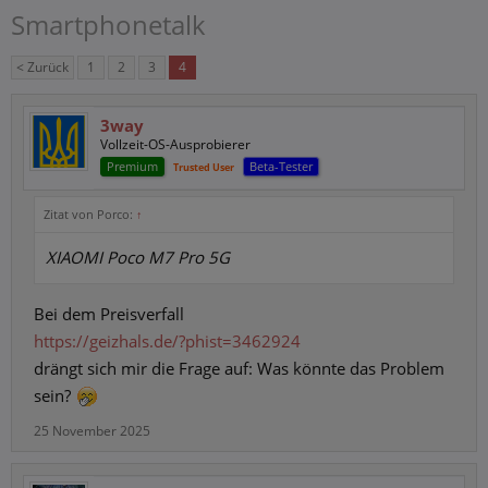
Smartphonetalk
< Zurück
1
2
3
4
3way
Vollzeit-OS-Ausprobierer
Premium
Beta-Tester
Trusted User
Zitat von Porco:
↑
XIAOMI Poco M7 Pro 5G
Bei dem Preisverfall
https://geizhals.de/?phist=3462924
drängt sich mir die Frage auf: Was könnte das Problem
sein?
25 November 2025