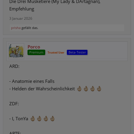
Die Drei Musketiere (My Lady & DArtagnan),
Empfehlung
3 Januar 2026
prisha
gefällt das.
Porco
Premium
Beta-Tester
Trusted User
ARD:
- Anatomie eines Falls
- Helden der Wahrscheinlichkeit
ZDF:
- I, TonYa
ARTE: