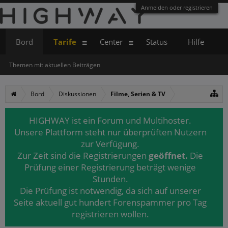
Anmelden oder registrieren
Bord
Tarife
Center
Status
Hilfe
Themen mit aktuellen Beiträgen
Bord
Diskussionen
Filme, Serien & TV
HIGHWAY ist ein Forum und Multihoster.
Unsere Plattform steht nur überprüften Nutzern
zur Verfügung.
Zur Zeit sind die Registrierungen
geöffnet.
Die
Prüfung einer Registrierung beträgt wenige
Stunden.
Die Prüfung ist notwendig, da sich auf unserer
Seite aktuell gut hundert Forenspammer pro Tag
registrieren wollen.