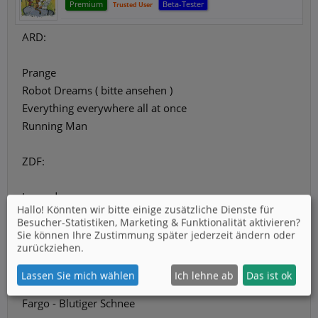
Premium
Beta-Tester
Trusted User
ARD:
Prange
Robot Dreams ( bitte ansehen )
Everything everywhere all at once
Running Man
ZDF:
Legende
Hallo! Könnten wir bitte einige zusätzliche Dienste für
Besucher-Statistiken, Marketing & Funktionalität
aktivieren?
ARTE.
Sie können Ihre Zustimmung später jederzeit ändern oder
zurückziehen.
Bron - Die Brücke ( die Orginalserie)
Lassen Sie mich wählen
Ich lehne ab
Das ist ok
The Tower
Fargo - Blutiger Schnee