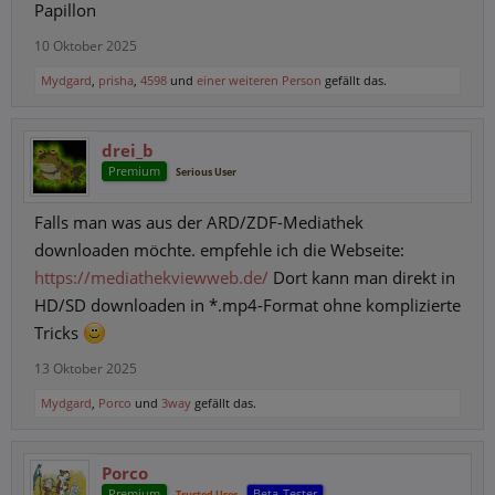
Papillon
10 Oktober 2025
Mydgard
,
prisha
,
4598
und
einer weiteren Person
gefällt das.
drei_b
Premium
Serious User
Falls man was aus der ARD/ZDF-Mediathek
downloaden möchte. empfehle ich die Webseite:
https://mediathekviewweb.de/
Dort kann man direkt in
HD/SD downloaden in *.mp4-Format ohne komplizierte
Tricks
13 Oktober 2025
Mydgard
,
Porco
und
3way
gefällt das.
Porco
Premium
Beta-Tester
Trusted User