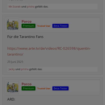
Mr.Scarab
und
prisha
gefällt das.
Porco
Premium
Beta-Tester
Trusted User
Für die Tarantino Fans
https://www.arte.tv/de/videos/RC-026598/quentin-
tarantino/
29 Juni 2025
Jacky
und
prisha
gefällt das.
Porco
Premium
Beta-Tester
Trusted User
ARD: