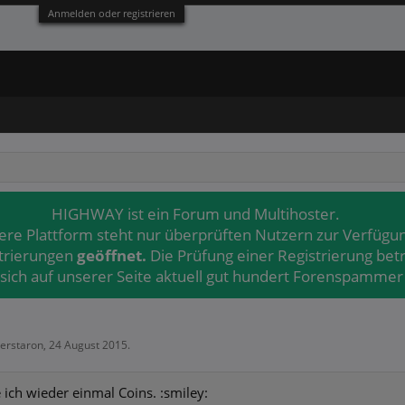
Anmelden oder registrieren
HIGHWAY ist ein Forum und Multihoster.
ere Plattform steht nur überprüften Nutzern zur Verfügu
strierungen
geöffnet.
Die Prüfung einer Registrierung bet
 sich auf unserer Seite aktuell gut hundert Forenspammer 
terstaron
,
24 August 2015
.
 ich wieder einmal Coins. :smiley: