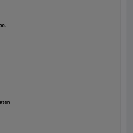
00.
raten