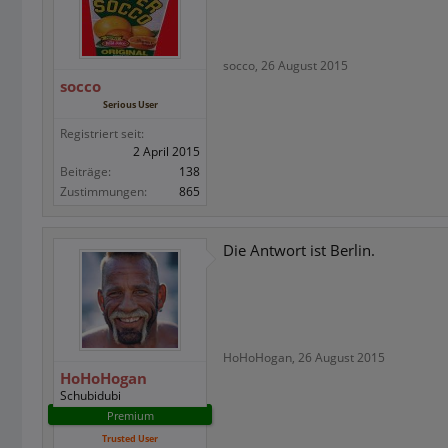
socco
,
26 August 2015
socco
Serious User
Registriert seit:
2 April 2015
Beiträge:
138
Zustimmungen:
865
Die Antwort ist Berlin.
HoHoHogan
,
26 August 2015
HoHoHogan
Schubidubi
Premium
Trusted User