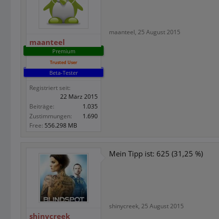
maanteel
,
25 August 2015
maanteel
Premium
Trusted User
Beta-Tester
Registriert seit:
22 März 2015
Beiträge:
1.035
Zustimmungen:
1.690
Free:
556.298 MB
Mein Tipp ist: 625 (31,25 %)
shinycreek
,
25 August 2015
shinycreek