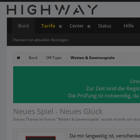
Bord
Tarife
Center
Status
Hilfe
Themen mit aktuellen Beiträgen
Bord
Off-Topic
Wetten & Gewinnspiele
Uns
Zur Zeit sind die Regi
Die Prüfung ist notwendig, da
Neues Spiel - Neues Glück
Dieses Thema im Forum "
Wetten & Gewinnspiele
" wurde erstellt von
tes
Da mir langweilig ist, verschenke