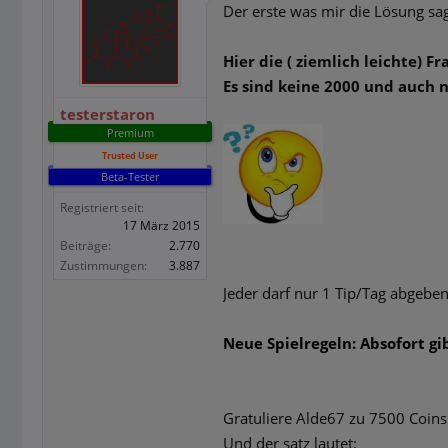
Der erste was mir die Lösung s
Hier die ( ziemlich leichte) Fr
Es sind keine 2000 und auch n
testerstaron
Premium
Trusted User
Beta-Tester
Registriert seit:
17 März 2015
Beiträge:
2.770
Zustimmungen:
3.887
Jeder darf nur 1 Tip/Tag abgeben
Neue Spielregeln: Absofort gib
Gratuliere Alde67 zu 7500 Coins
Und der satz lautet: