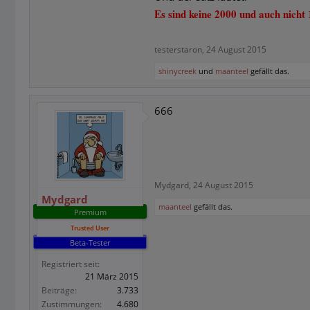
Es sind keine 2000 und auch nicht
testerstaron
,
24 August 2015
shinycreek
und
maanteel
gefällt das.
666
Mydgard
,
24 August 2015
Mydgard
maanteel
gefällt das.
Premium
Trusted User
Beta-Tester
Registriert seit:
21 März 2015
Beiträge:
3.733
Zustimmungen:
4.680