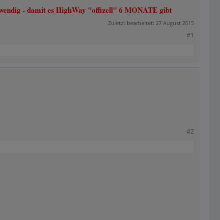
otwendig - damit es HighWay "offizell" 6 MONATE gibt
Zuletzt bearbeitet:
27 August 2015
#1
#2