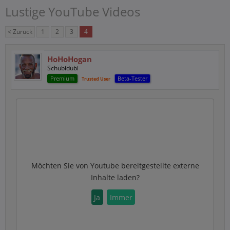
Lustige YouTube Videos
< Zurück
1
2
3
4
HoHoHogan
Schubidubi
Premium
Beta-Tester
Trusted User
Möchten Sie von
Youtube
bereitgestellte externe
Inhalte laden?
Ja
Immer