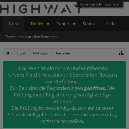
Anmelden oder registrieren
Bord
Tarife
Center
Status
Hilfe
Themen mit aktuellen Beiträgen
Bord
Off-Topic
Funecke
HIGHWAY ist ein Forum und Multihoster.
Unsere Plattform steht nur überprüften Nutzern
zur Verfügung.
Zur Zeit sind die Registrierungen
geöffnet.
Die
Prüfung einer Registrierung beträgt wenige
Stunden.
Die Prüfung ist notwendig, da sich auf unserer
Seite aktuell gut hundert Forenspammer pro Tag
registrieren wollen.