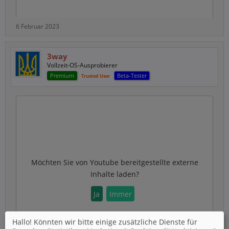
6 Februar 2023
3way
Vollzeit-OS-Ausprobierer
Premium
Beta-Tester
Trusted User
Möchten Sie von
Youtube
bereitgestellte externe
Inhalte laden?
Ja
Immer
Hallo! Könnten wir bitte einige zusätzliche Dienste für