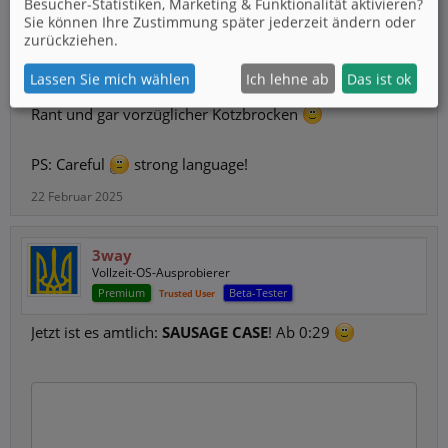
Besucher-Statistiken, Marketing & Funktionalität
aktivieren?
Sie können Ihre Zustimmung später jederzeit ändern oder
zurückziehen.
Lassen Sie mich wählen
Ich lehne ab
Das ist ok
Vorwarnung: Ist englisch, aber trotzdem ein herrlicher
Rant und gar vorzüglicher Kotzbrocken
PS: Careful
strong language!
22 Februar 2025
3way
Vollzeit-OS-Ausprobierer
Premium
Beta-Tester
Trusted User
Jetzt ist es amtlich:
SAUSAGE CASE
! Ab 0:29