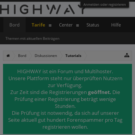
Anmelden oder registrieren
Bord
Tarife
Center
Status
Hilfe
Themen mit aktuellen Beiträgen
Bord
Diskussionen
Tutorials
HIGHWAY ist ein Forum und Multihoster.
Unsere Plattform steht nur überprüften Nutzern
zur Verfügung.
Zur Zeit sind die Registrierungen
geöffnet.
Die
Prüfung einer Registrierung beträgt wenige
Stunden.
Die Prüfung ist notwendig, da sich auf unserer
Seite aktuell gut hundert Forenspammer pro Tag
registrieren wollen.