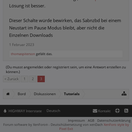
Lösung ist besser.
Dieser Schalte würde bewirken, das Sabnzbd bei einem
Neustart im Pause Modus bleibt, aber nicht die
Einzelnen Downloads
1 Februar 2023
thomaspiterson
gefällt das.
(Du musst angemeldet oder registriert sein, um eine Antwort erstellen zu
können.)
< Zurück
1
2
3
Bord
Diskussionen
Tutorials
Deutsch
HIGHWAY Interstate
Kontakt
Impressum
AGB
Datenschutzerklärung
Forum software by XenForo
-
Deutschübersetzung von xenDach
XenForo style by
®
Pixel Exit