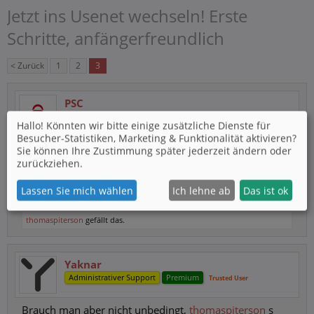
Jetzt ins Usenet wechseln! Erste
Schritte, anfängerfreundlich
< Zurück
1
2
3
PSC
PSC-Annahme nicht mehr möglich
Hallo! Könnten wir bitte einige zusätzliche Dienste für
Premium
Beta-Tester
PSC Annahmestelle
Trusted User
Besucher-Statistiken, Marketing & Funktionalität
aktivieren?
Sie können Ihre Zustimmung später jederzeit ändern oder
Habs mir jetzt extra installiert
zurückziehen.
Lassen Sie mich wählen
Ich lehne ab
Das ist ok
1 Februar 2023
thomaspiterson
gefällt das.
Yaknar
Administrativer Support
Premium
Trusted User
Brauch man aber nicht unbedingt,
thomaspiterson
s