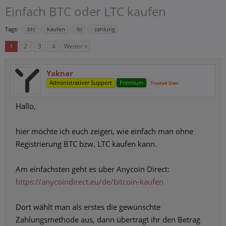
Einfach BTC oder LTC kaufen
Tags:
btc
kaufen
ltc
zahlung
1
2
3
4
Weiter >
Yaknar
Administrativer Support
Premium
Trusted User
Hallo,
hier möchte ich euch zeigen, wie einfach man ohne
Registrierung BTC bzw. LTC kaufen kann.
Am einfachsten geht es über Anycoin Direct:
https://anycoindirect.eu/de/bitcoin-kaufen
Dort wählt man als erstes die gewünschte
Zahlungsmethode aus, dann übertragt ihr den Betrag