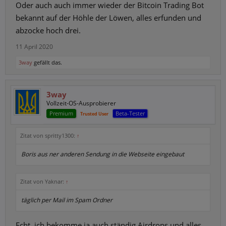
Oder auch auch immer wieder der Bitcoin Trading Bot
bekannt auf der Höhle der Löwen, alles erfunden und
abzocke hoch drei.
11 April 2020
3way
gefällt das.
3way
Vollzeit-OS-Ausprobierer
Premium
Beta-Tester
Trusted User
Zitat von spritty1300:
↑
Boris aus ner anderen Sendung in die Webseite eingebaut
Zitat von Yaknar:
↑
täglich per Mail im Spam Ordner
Echt, ich bekomme ja auch ständig Airdrops und alles,