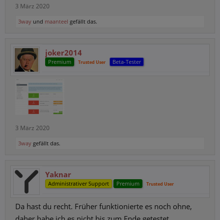
3 März 2020
3way
und
maanteel
gefällt das.
joker2014
Premium
Beta-Tester
Trusted User
3 März 2020
3way
gefällt das.
Yaknar
Administrativer Support
Premium
Trusted User
Da hast du recht. Früher funktionierte es noch ohne,
daher habe ich es nicht bis zum Ende getestet.