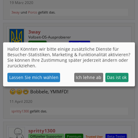
19 März 2020
3way
und
Porco
gefällt das.
3way
Vollzeit-OS-Ausprobierer
Premium
Beta-Tester
Trusted User
Hallo! Könnten wir bitte einige zusätzliche Dienste für
Besucher-Statistiken, Marketing & Funktionalität
aktivieren?
Wollte gerade mal schauen, was so im allgemeinen geht
Sie können Ihre Zustimmung später jederzeit ändern oder
und stolperte über das hier:
zurückziehen.
Lassen Sie mich wählen
Ich lehne ab
Das ist ok
Spoiler:
Wie man/frau es NICHT macht!
Bobbele, YMMFD!
11 April 2020
spritty1300
gefällt das.
spritty1300
Offizieller Supporter
Premium
Beta-Tester
Trusted User