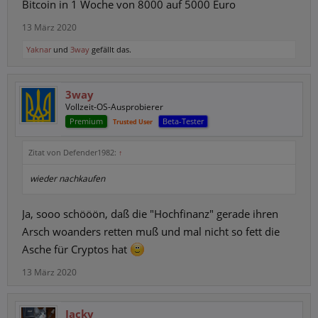
Bitcoin in 1 Woche von 8000 auf 5000 Euro
13 März 2020
Yaknar
und
3way
gefällt das.
3way
Vollzeit-OS-Ausprobierer
Premium
Beta-Tester
Trusted User
Zitat von Defender1982:
↑
wieder nachkaufen
Ja, sooo schööön, daß die "Hochfinanz" gerade ihren
Arsch woanders retten muß und mal nicht so fett die
Asche für Cryptos hat
13 März 2020
Jacky