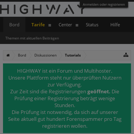
Anmelden oder registrieren
Bord
Tarife
Center
Status
Hilfe
Themen mit aktuellen Beiträgen
Bord
Diskussionen
Tutorials
HIGHWAY ist ein Forum und Multihoster.
Unsere Plattform steht nur überprüften Nutzern
zur Verfügung.
Zur Zeit sind die Registrierungen
geöffnet.
Die
Prüfung einer Registrierung beträgt wenige
Stunden.
Die Prüfung ist notwendig, da sich auf unserer
Seite aktuell gut hundert Forenspammer pro Tag
registrieren wollen.