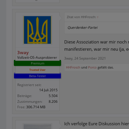
Zitat von HHFrosch:
↑
Querdenker-Partei
Diese Assoziation war mir noch n
manifestieren, war mir neu (ja, ec
3way
Vollzeit-OS-Ausprobierer
3way
,
24 September 2021
Premium
HHFrosch
und
Porco
gefällt das.
Trusted User
Beta-Tester
Registriert seit:
14 Juli 2015
Beiträge:
5.504
Zustimmungen:
8.206
Free:
306.714 MB
Ich verfolge Eure Diskussion hie