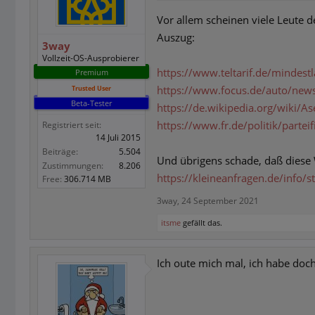
Vor allem scheinen viele Leute d
Auszug:
3way
Vollzeit-OS-Ausprobierer
https://www.teltarif.de/mindest
Premium
https://www.focus.de/auto/new
Trusted User
Beta-Tester
https://de.wikipedia.org/wiki/A
https://www.fr.de/politik/parte
Registriert seit:
14 Juli 2015
Beiträge:
5.504
Und übrigens schade, daß diese 
Zustimmungen:
8.206
https://kleineanfragen.de/info/st
Free:
306.714 MB
3way
,
24 September 2021
itsme
gefällt das.
Ich oute mich mal, ich habe doch 