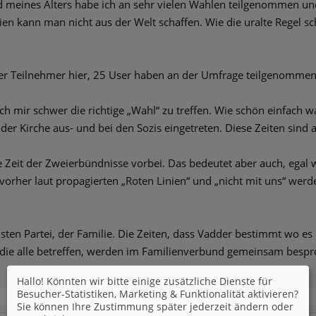
nd meines Alters habe ich an sehr vielen Wahlen teilgenommen und
n kann man nicht aus der Welt schaffen. Wie die uralte Regel sc
der Teilnehmer hier, 25 User haben an der Umfrage teilgenommen.
auch mir schwer die richtige „Wahl“ zu treffen. Wie schön einfach
r Kirche aus- und bei den Sozis eingetreten. Diese Zeiten sind abe
die Zeit der Zweierbündnisse vorbei. Das bedeutet aber auch, egal 
orher laut propagierten „Roten Linien“ und „nicht mit uns“ wer
nsten Partei, der Familie. Die Zeiten, dass Vadder bestimmt wo es 
die alle betreffen, werden im Familienverbund gemeinsam bespro
Hallo! Könnten wir bitte einige zusätzliche Dienste für
Besucher-Statistiken, Marketing & Funktionalität
aktivieren?
Sie können Ihre Zustimmung später jederzeit ändern oder