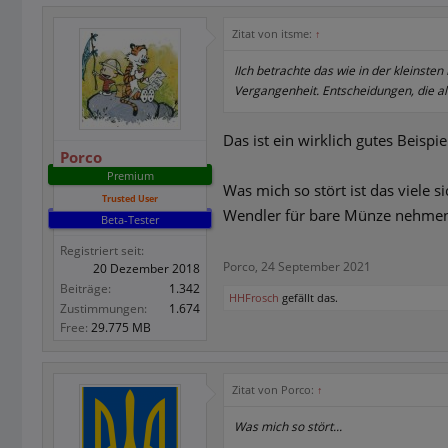
Zitat von itsme:
↑
IIch betrachte das wie in der kleinsten
Vergangenheit. Entscheidungen, die a
Das ist ein wirklich gutes Beispi
Porco
Premium
Was mich so stört ist das viele 
Trusted User
Wendler für bare Münze nehmen)
Beta-Tester
Registriert seit:
Porco
,
24 September 2021
20 Dezember 2018
Beiträge:
1.342
HHFrosch
gefällt das.
Zustimmungen:
1.674
Free:
29.775 MB
Zitat von Porco:
↑
Was mich so stört...