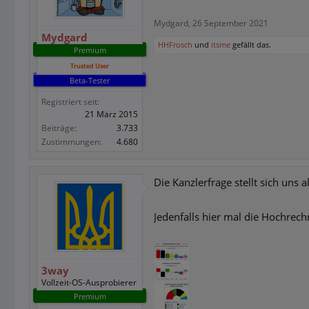
Mydgard
,
26 September 2021
Mydgard
HHFrosch
und
itsme
gefällt das.
Premium
Trusted User
Beta-Tester
Registriert seit:
21 März 2015
Beiträge:
3.733
Zustimmungen:
4.680
Die Kanzlerfrage stellt sich uns 
Jedenfalls hier mal die Hochrec
3way
Vollzeit-OS-Ausprobierer
Premium