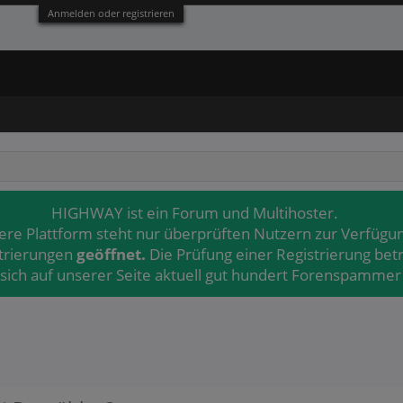
Anmelden oder registrieren
HIGHWAY ist ein Forum und Multihoster.
ere Plattform steht nur überprüften Nutzern zur Verfügu
strierungen
geöffnet.
Die Prüfung einer Registrierung bet
 sich auf unserer Seite aktuell gut hundert Forenspammer 