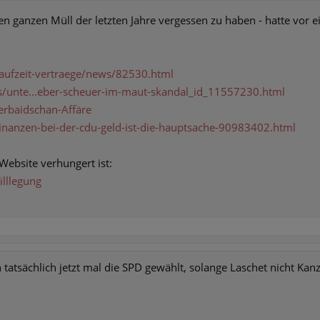
en ganzen Müll der letzten Jahre vergessen zu haben - hatte vor e
laufzeit-vertraege/news/82530.html
s/unte...eber-scheuer-im-maut-skandal_id_11557230.html
serbaidschan-Affäre
ifinanzen-bei-der-cdu-geld-ist-die-hauptsache-90983402.html
Website verhungert ist:
illlegung
tatsächlich jetzt mal die SPD gewählt, solange Laschet nicht Kanzl