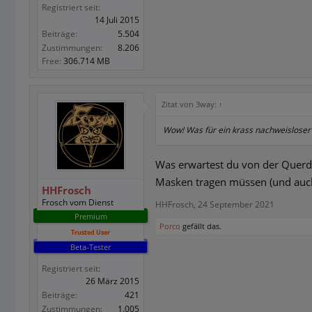
Registriert seit:
14 Juli 2015
Beiträge:
5.504
Zustimmungen:
8.206
Free:
306.714 MB
Zitat von 3way:
↑
Wow! Was für ein krass nachweisloser 
Was erwartest du von der Querde
Masken tragen müssen (und auch
HHFrosch
Frosch vom Dienst
HHFrosch
,
24 September 2021
Premium
Porco
gefällt das.
Trusted User
Beta-Tester
Registriert seit:
26 März 2015
Beiträge:
421
Zustimmungen:
1.005