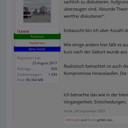
sachlich zu diskutieren. Aufgru
überzeugen sind. Absurde Theorie
wertfrei diskutieren“.
Enttäuscht bin ich über Anzahl 
itsme
Premium
Trusted User
Wie einige andere hier fällt es 
Beta-Tester
kurz nach der Geburt wurde aus de
Registriert seit:
25 August 2017
Realistisch betrachtet ist auch 
Beiträge:
659
Kompromisse hinauslaufen. Die v
Zustimmungen:
1.434
Free:
90.394 MB
Ich betrachte das wie in der klei
Vergangenheit. Entscheidungen, 
itsme
,
24 September 2021
HHFrosch
und
Porco
gefällt das.