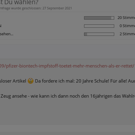
st Du wählen?
mfrage wurde geschlossen: 27 September 2021
20 Stimm
N
0 Stimm
sehen...
2 Stimm
09/pfizer-biontech-impfstoff-toetet-mehr-menschen-als-er-rettet/
loser Artikel
Da fordere ich mal: 20 Jahre Schule! Für alle! Au
en Zeug ansehe - wie kann ich dann noch den 16jährigen das Wahl