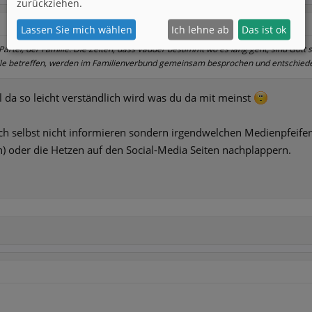
zurückziehen.
Lassen Sie mich wählen
Ich lehne ab
Das ist ok
 Partei, der Familie. Die Zeiten, dass Vadder bestimmt wo es lang geht, sind Gott s
lle betreffen, werden im Familienverbund gemeinsam besprochen und entschieden
el da so leicht verständlich wird was du da mit meinst
sich selbst nicht informieren sondern irgendwelchen Medienpfeifen
 oder die Hetzen auf den Social-Media Seiten nachplappern.