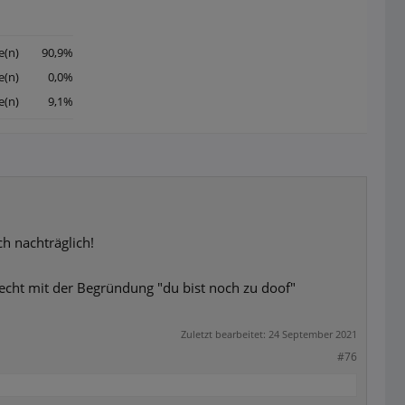
e(n)
90,9%
e(n)
0,0%
e(n)
9,1%
ch nachträglich!
recht mit der Begründung "du bist noch zu doof"
Zuletzt bearbeitet:
24 September 2021
#76