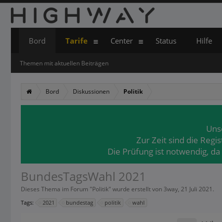
Bord
Tarife
Center
Status
Hilfe
Themen mit aktuellen Beiträgen
Bord
Diskussionen
Politik
Uns
Zur Zeit sind die Regi
Die Prüfung ist notwendig, da
BundesTagsWahl 2021
Dieses Thema im Forum "
Politik
" wurde erstellt von
3way
,
21 Juli 2021
.
Tags:
2021
bundestag
politik
wahl