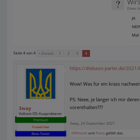
?
Wir
Diese U
JA
NEI
Mal 
Seite 4 von 4
< Zurück
1
2
3
4
https://diebasis-partei.de/2021/
Wow! Was für ein krass nachweis
PS: Neee, je länger ich mir der
vorenthalten???
3way
Vollzeit-OS-Ausprobierer
Premium
3way
,
24 September 2021
Trusted User
HHFrosch
und
Porco
gefällt das.
Beta-Tester