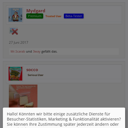
Mydgard
Premium
Beta-Tester
Trusted User
27 Juni 2017
Mr.Scarab
und
3way
gefällt das.
socco
Serious User
Hallo! Könnten wir bitte einige zusätzliche Dienste für
4 Juli 2017
Besucher-Statistiken, Marketing & Funktionalität
aktivieren?
Sie können Ihre Zustimmung später jederzeit ändern oder
3way
,
HHFrosch
und
Mr.Scarab
gefällt das.