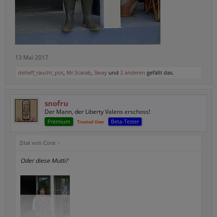
13 Mai 2017
detleff_raucht_pot
,
Mr.Scarab
,
3way
und
2 anderen
gefällt das.
snofru
Der Mann, der Liberty Valens erschoss!
Premium
Beta-Tester
Trusted User
Zitat von Cora:
↑
Oder diese Mutti?