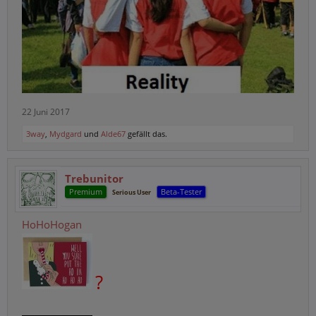
22 Juni 2017
3way
,
Mydgard
und
Alde67
gefällt das.
Trebunitor
Premium
Beta-Tester
Serious User
HoHoHogan
?