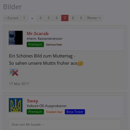
Bilder
< Zurück
1
←
4
5
6
7
8
9
Weiter >
Mr.Scarab
ehem. Kastanienesser
Premium
Serious User
Ein Schönes Bild zum Muttertag -
So sahen unsere Muttis früher aus
11 Mai 2017
3way
Vollzeit-OS-Ausprobierer
Premium
Beta-Tester
Trusted User
Zitat von Mr.Scarab:
↑