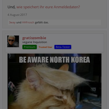
Und,
wie speichert ihr eure Anmeldedaten?
4 August 2017
3way
und
HHFrosch
gefällt das.
gratiszombie
vegane Inquisition
Premium
Beta-Tester
Trusted User