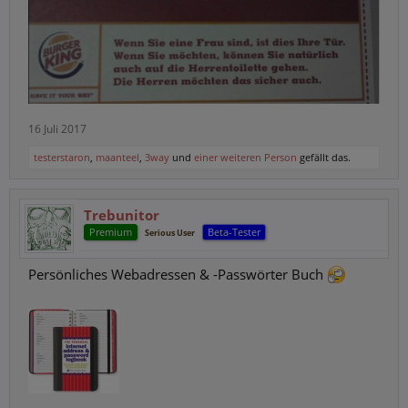
16 Juli 2017
testerstaron
,
maanteel
,
3way
und
einer weiteren Person
gefällt das.
Trebunitor
Premium
Beta-Tester
Serious User
Persönliches Webadressen & -Passwörter Buch