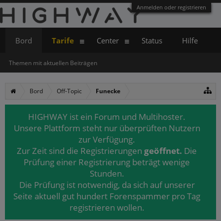
Anmelden oder registrieren
Bord
Tarife
Center
Status
Hilfe
Themen mit aktuellen Beiträgen
Bord
Off-Topic
Funecke
HIGHWAY ist ein Forum und Multihoster.
Unsere Plattform steht nur überprüften Nutzern
zur Verfügung.
Zur Zeit sind die Registrierungen
geöffnet.
Die
Prüfung einer Registrierung beträgt wenige
Stunden.
Die Prüfung ist notwendig, da sich auf unserer
Seite aktuell gut hundert Forenspammer pro Tag
registrieren wollen.