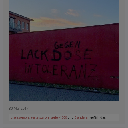
30 Mai 2017
gratiszombie
,
testerstaron
,
spritty1300
und
3 anderen
gefällt das.