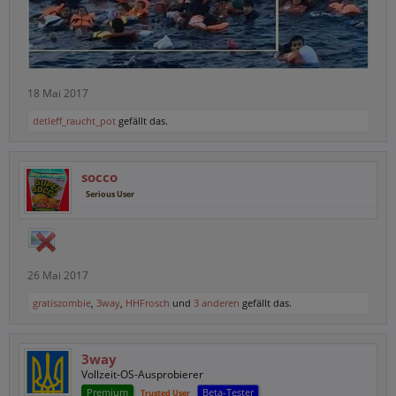
18 Mai 2017
detleff_raucht_pot
gefällt das.
socco
Serious User
26 Mai 2017
gratiszombie
,
3way
,
HHFrosch
und
3 anderen
gefällt das.
3way
Vollzeit-OS-Ausprobierer
Premium
Beta-Tester
Trusted User