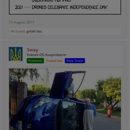
11 August 2017
Mr.Scarab
gefällt das.
3way
Vollzeit-OS-Ausprobierer
Premium
Beta-Tester
Trusted User