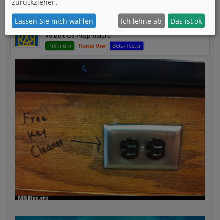
zurückziehen.
Lassen Sie mich wählen
Ich lehne ab
Das ist ok
3way
Vollzeit-OS-Ausprobierer
Premium
Beta-Tester
Trusted User