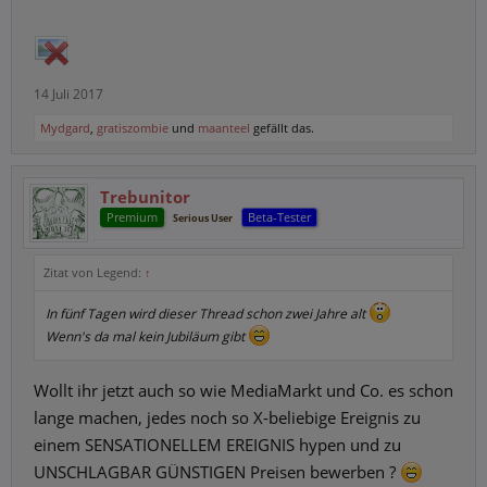
14 Juli 2017
Mydgard
,
gratiszombie
und
maanteel
gefällt das.
Trebunitor
Premium
Beta-Tester
Serious User
Zitat von Legend:
↑
In fünf Tagen wird dieser Thread schon zwei Jahre alt
Wenn's da mal kein Jubiläum gibt
Wollt ihr jetzt auch so wie MediaMarkt und Co. es schon
lange machen, jedes noch so X-beliebige Ereignis zu
einem SENSATIONELLEM EREIGNIS hypen und zu
UNSCHLAGBAR GÜNSTIGEN Preisen bewerben ?