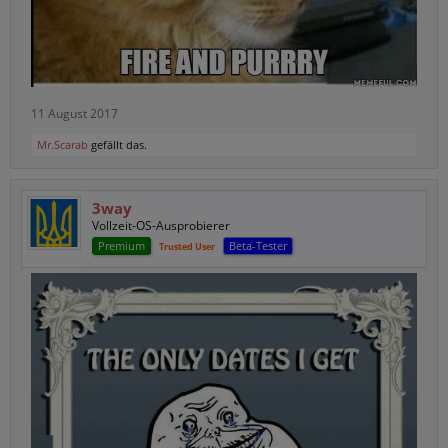
11 August 2017
Mr.Scarab
gefällt das.
3way
Vollzeit-OS-Ausprobierer
Premium
Beta-Tester
Trusted User