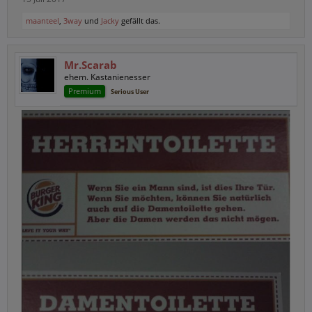
maanteel
,
3way
und
Jacky
gefällt das.
Mr.Scarab
ehem. Kastanienesser
Premium
Serious User