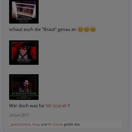
schaut euch die "Braut" genau an
Wär doch was für
Mr.Scarab
?
24 Juni 2017
gratiszombie
,
3way
und
Mr.Scarab
gefällt das.