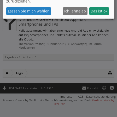
zurückziehen.
smartphone
Lassen Sie mich wählen
Ich lehne ab
Das ist ok
Die neue HIGHWAY Android App fürs
Thema
Smartphones und TVs
Hallo zusammen, wir haben eine neue Android App entwickelt, die
auf TVs, Smartphones und Tablets nutzbar ist. Mit der App können
alle Cloud...
Thema von:
Yaknar
,
10 Januar 2023
, 36 Antwort(en), im Forum:
Neuigkeiten
Ergebnis 1 bis 1 von 1
Tags
Deutsch
HIGHWAY Interstate
Kontakt
Impressum
AGB
Datenschutzerklärung
Forum software by XenForo
-
Deutschübersetzung von xenDach
XenForo style by
®
Pixel Exit