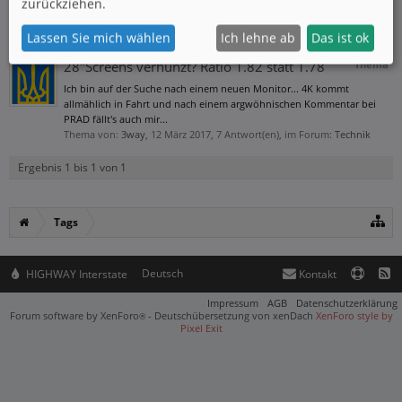
zurückziehen.
monitor
Lassen Sie mich wählen
Ich lehne ab
Das ist ok
28"Screens verhunzt? Ratio 1.82 statt 1.78
Thema
Ich bin auf der Suche nach einem neuen Monitor... 4K kommt
allmählich in Fahrt und nach einem argwöhnischen Kommentar bei
PRAD fällt's auch mir...
Thema von:
3way
,
12 März 2017
, 7 Antwort(en), im Forum:
Technik
Ergebnis 1 bis 1 von 1
Tags
Deutsch
HIGHWAY Interstate
Kontakt
Impressum
AGB
Datenschutzerklärung
Forum software by XenForo
-
Deutschübersetzung von xenDach
XenForo style by
®
Pixel Exit