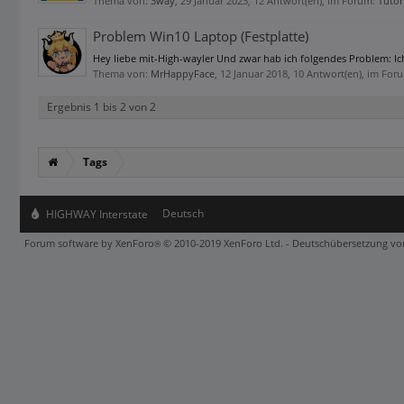
Thema von:
3way
,
29 Januar 2023
, 12 Antwort(en), im Forum:
Tutor
Problem Win10 Laptop (Festplatte)
Hey liebe mit-High-wayler Und zwar hab ich folgendes Problem: I
Thema von:
MrHappyFace
,
12 Januar 2018
, 10 Antwort(en), im For
Ergebnis 1 bis 2 von 2
Tags
Deutsch
HIGHWAY Interstate
Forum software by XenForo
© 2010-2019 XenForo Ltd.
-
Deutschübersetzung v
®