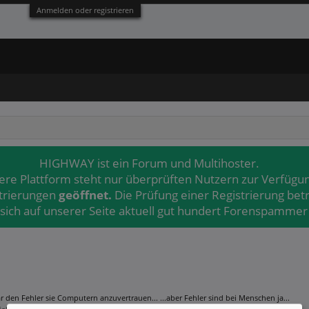
Anmelden oder registrieren
HIGHWAY ist ein Forum und Multihoster.
ere Plattform steht nur überprüften Nutzern zur Verfügu
strierungen
geöffnet.
Die Prüfung einer Registrierung bet
 sich auf unserer Seite aktuell gut hundert Forenspammer 
en Fehler sie Computern anzuvertrauen... ...aber Fehler sind bei Menschen ja...