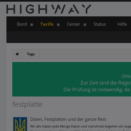
Bord
Tarife
Center
Status
Hilfe
Tags
Uns
Zur Zeit sind die Regi
Die Prüfung ist notwendig, da
festplatte
Daten, Festplatten und der ganze Rest
Wir alle haben jede Menge Daten und manchmal begehen wir sogar d