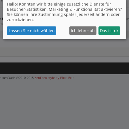
ials
Hallo! Könnten wir bitte einige zusätzliche Dienste für
Besucher-Statistiken, Marketing & Funktionalität
aktivieren?
Sie können Ihre Zustimmung später jederzeit ändern oder
ch habe gestern Abend meinen Laptop handelsüblich über dass Menü heruntergefahren,
zurückziehen.
um:
Technik
Lassen Sie mich wählen
Ich lehne ab
Das ist ok
on xenDach
©2010-2015
XenForo style by Pixel Exit