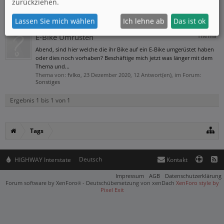
zurückziehen.
akku
Lassen Sie mich wählen
Ich lehne ab
Das ist ok
E-Bike Umrüsten
Thema
Abend, sind hier welche die ihr Bike auf ein E-Bike umgerüstet haben
oder dies noch vorhaben? Beschäftige mich jetzt was länger mit dem
Thema und...
Thema von:
fvlko
,
23 Dezember 2020
, 12 Antwort(en), im Forum:
Sonstiges
Ergebnis 1 bis 1 von 1
Tags
Deutsch
HIGHWAY Interstate
Kontakt
Impressum
AGB
Datenschutzerklärung
Forum software by XenForo
-
Deutschübersetzung von xenDach
XenForo style by
®
Pixel Exit