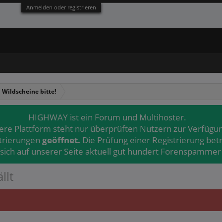
Anmelden oder registrieren
 Wildscheine bitte!
HIGHWAY ist ein Forum und Multihoster.
ere Plattform steht nur überprüften Nutzern zur Verfügu
strierungen
geöffnet.
Die Prüfung einer Registrierung bet
 sich auf unserer Seite aktuell gut hundert Forenspammer 
llt