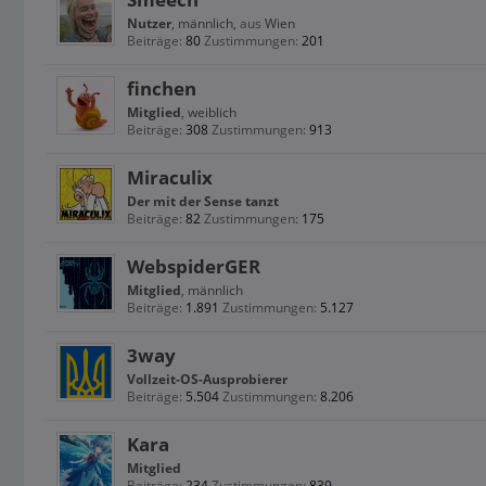
Nutzer
, männlich,
aus
Wien
Beiträge:
80
Zustimmungen:
201
finchen
Mitglied
, weiblich
Beiträge:
308
Zustimmungen:
913
Miraculix
Der mit der Sense tanzt
Beiträge:
82
Zustimmungen:
175
WebspiderGER
Mitglied
, männlich
Beiträge:
1.891
Zustimmungen:
5.127
3way
Vollzeit-OS-Ausprobierer
Beiträge:
5.504
Zustimmungen:
8.206
Kara
Mitglied
Beiträge:
234
Zustimmungen:
839