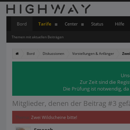
Bord
Tarife
Center
Status
Hilfe
Themen mit aktuellen Beiträgen
Bord
Diskussionen
Vorstellungen & Anfänger
Zwei
Uns
Zur Zeit sind die Regi
Die Prüfung ist notwendig, da
Mitglieder, denen der Beitrag #3 gefä
Thema:
Zwei Wildscheine bitte!
Smeech