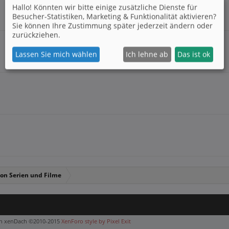
Hallo! Könnten wir bitte einige zusätzliche Dienste für
Besucher-Statistiken, Marketing & Funktionalität
aktivieren?
Sie können Ihre Zustimmung später jederzeit ändern oder
zurückziehen.
Lassen Sie mich wählen
Ich lehne ab
Das ist ok
tion Serien und Filme
on xenDach
©2010-2015
XenForo style by Pixel Exit