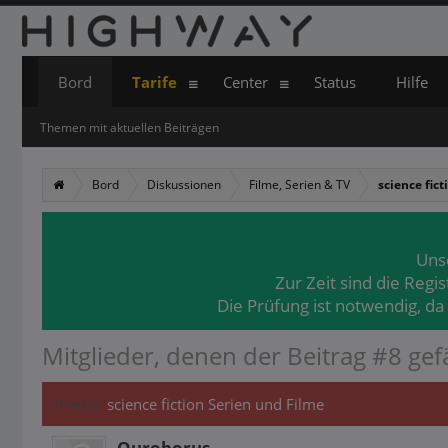
Bord
Tarife
Center
Status
Hilfe
Themen mit aktuellen Beiträgen
Bord
Diskussionen
Filme, Serien & TV
science fic
Uns
Zur Zeit sind die Regi
Die Prüfung ist notwendig, da
Mitglieder, denen der Beitrag #8 gefä
Thema:
science fiction Serien und Filme
Ouroborus