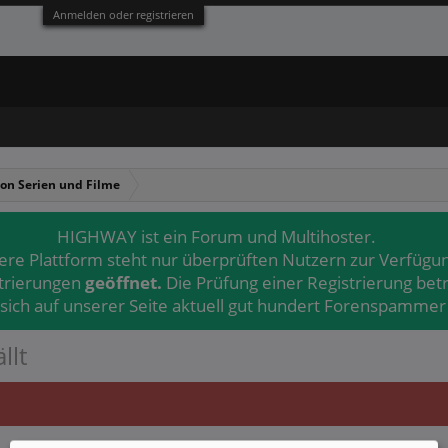
Anmelden oder registrieren
tion Serien und Filme
HIGHWAY ist ein Forum und Multihoster.
ere Plattform steht nur überprüften Nutzern zur Verfügu
strierungen
geöffnet.
Die Prüfung einer Registrierung bet
 sich auf unserer Seite aktuell gut hundert Forenspammer 
llt