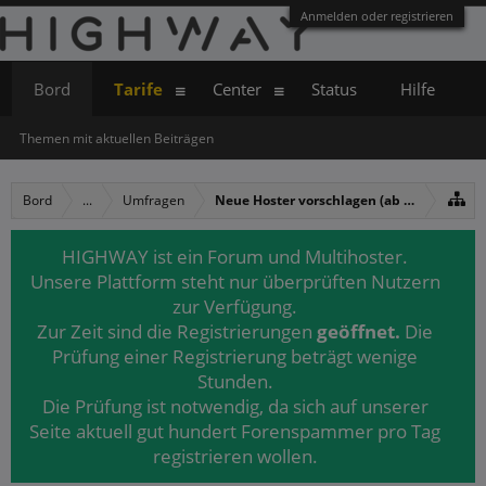
Anmelden oder registrieren
Bord
Tarife
Center
Status
Hilfe
Themen mit aktuellen Beiträgen
Bord
...
Umfragen
Neue Hoster vorschlagen (ab 2019)
HIGHWAY ist ein Forum und Multihoster.
Unsere Plattform steht nur überprüften Nutzern
zur Verfügung.
Zur Zeit sind die Registrierungen
geöffnet.
Die
Prüfung einer Registrierung beträgt wenige
Stunden.
Die Prüfung ist notwendig, da sich auf unserer
Seite aktuell gut hundert Forenspammer pro Tag
registrieren wollen.