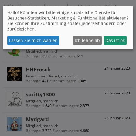
Mitglieder, denen der Beitrag #52
Hallo! Könnten wir bitte einige zusätzliche Dienste für
gefällt
Besucher-Statistiken, Marketing & Funktionalität
aktivieren?
Sie können Ihre Zustimmung später jederzeit ändern oder
zurückziehen.
Thema:
Neue Hoster vorschlagen (ab 2019)
Lassen Sie mich wählen
Ich lehne ab
Das ist ok
BILD
28 April 2020
Mitglied
, männlich
Beiträge:
296
Zustimmungen:
611
HHFrosch
24 Januar 2020
Frosch vom Dienst
, männlich
Beiträge:
421
Zustimmungen:
1.005
spritty1300
23 Januar 2020
Mitglied
, männlich
Beiträge:
1.649
Zustimmungen:
2.877
Mydgard
23 Januar 2020
Mitglied
, männlich
Beiträge:
3.733
Zustimmungen:
4.680