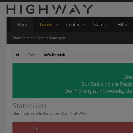
Bord
Tarife
Center
Status
Hilfe
Themen mit aktuellen Beiträgen
Bord
Info-Bereich
Uns
Zur Zeit sind die Regi
Die Prüfung ist notwendig, da
Statistiken
Hier findet ihr alle Statistiken über HIGHWAY
Titel