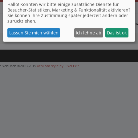
Hallo! Könnten wir bitte einige zusätzliche Dienste für
Besucher-Statistiken, Marketing & Funktionalität
aktivieren?
Sie können Ihre Zustimmung später jederzeit ändern oder
Optionen für die Themenanzeige
zurückziehen.
(Du mu
Lassen Sie mich wählen
Ich lehne ab
Das ist ok
on xenDach
©2010-2015
XenForo style by Pixel Exit