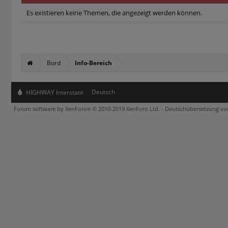
Es existieren keine Themen, die angezeigt werden können.
Bord
Info-Bereich
Deutsch
HIGHWAY Interstate
Forum software by XenForo
© 2010-2019 XenForo Ltd.
-
Deutschübersetzung v
®