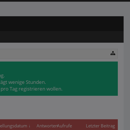
ng.
rägt wenige Stunden.
pro Tag registrieren wollen.
tellungsdatum ↓
Antworten
Aufrufe
Letzter Beitrag