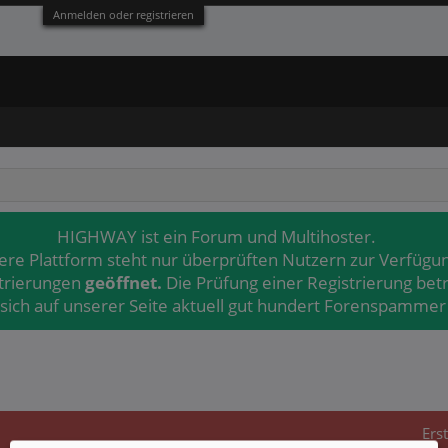
Anmelden oder registrieren
HIGHWAY ist ein Forum und Multihoster.
ere Plattform steht nur überprüften Nutzern zur Verfügu
strierungen
geöffnet.
Die Prüfung einer Registrierung bet
 sich auf unserer Seite aktuell gut hundert Forenspammer 
Ers