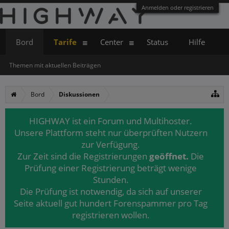
Anmelden oder registrieren
Bord
Tarife
Center
Status
Hilfe
Themen mit aktuellen Beiträgen
Bord
Diskussionen
HIGHWAY ist ein Forum und Multihoster.
Unsere Plattform steht nur überprüften Nutzern
zur Verfügung.
Zur Zeit sind die Registrierungen
geöffnet.
Die
Prüfung einer Registrierung beträgt wenige
Stunden.
Die Prüfung ist notwendig, da sich auf unserer
Seite aktuell gut hundert Forenspammer pro Tag
registrieren wollen.