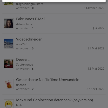
frogrunningmustard
3 Oktober 2022
Antworten:
0
Fake ionos E-Mail
dkfamelanie
5 Juli 2022
Antworten:
1
Videoschneiden
ante226
21 Mai 2022
Antworten:
3
Deezer...
SaufenJunge
12 Mai 2022
Antworten:
5
Gespeicherte Netflixfilme Umwandeln
finchen
27 April 2022
Antworten:
2
MaxMind Geolocation datenbank (payversion)
b3lle