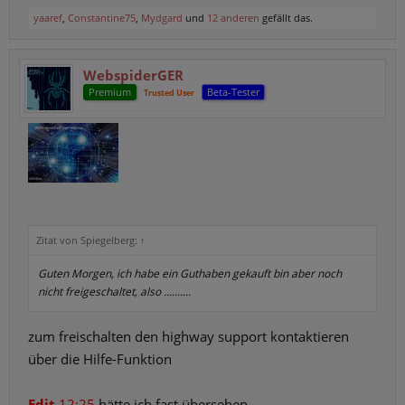
yaaref
,
Constantine75
,
Mydgard
und
12 anderen
gefällt das.
WebspiderGER
Premium
Beta-Tester
Trusted User
Zitat von Spiegelberg:
↑
Guten Morgen, ich habe ein Guthaben gekauft bin aber noch
nicht freigeschaltet, also ..........
zum freischalten den highway support kontaktieren
über die Hilfe-Funktion
Edit
12:25
hätte ich fast übersehen