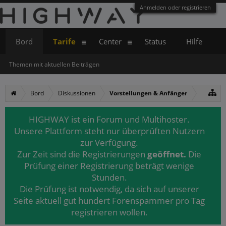
Anmelden oder registrieren
Bord
Tarife
Center
Status
Hilfe
Themen mit aktuellen Beiträgen
Bord
Diskussionen
Vorstellungen & Anfänger
HIGHWAY ist ein Forum und Multihoster.
Unsere Plattform steht nur überprüften Nutzern
zur Verfügung.
Zur Zeit sind die Registrierungen
geöffnet.
Die
Prüfung einer Registrierung beträgt wenige
Stunden.
Die Prüfung ist notwendig, da sich auf unserer
Seite aktuell gut hundert Forenspammer pro Tag
registrieren wollen.