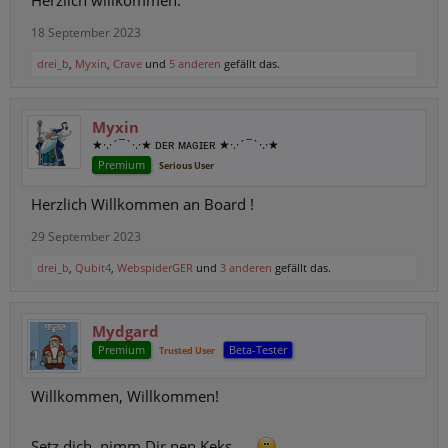
Herzlich willkommen.
18 September 2023
drei_b
,
Myxin
,
Crave
und
5 anderen
gefällt das.
Myxin
★·.·´¯`·.·★ ᴅᴇʀ ᴍᴀɢɪᴇʀ ★·.·´¯`·.·★
Premium
Serious User
Herzlich Willkommen an Board !
29 September 2023
drei_b
,
Qubit4
,
WebspiderGER
und
3 anderen
gefällt das.
Mydgard
Premium
Beta-Tester
Trusted User
Willkommen, Willkommen!
Setz dich, nimm Dir nen Keks, ...