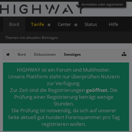
Anmelden oder registrieren
Bord
Tarife
Center
Status
Hilfe
Themen mit aktuellen Beiträgen
Bord
Diskussionen
Sonstiges
HIGHWAY ist ein Forum und Multihoster.
Unsere Plattform steht nur überprüften Nutzern
zur Verfügung.
Zur Zeit sind die Registrierungen
geöffnet.
Die
Prüfung einer Registrierung beträgt wenige
Stunden.
Die Prüfung ist notwendig, da sich auf unserer
Seite aktuell gut hundert Forenspammer pro Tag
registrieren wollen.