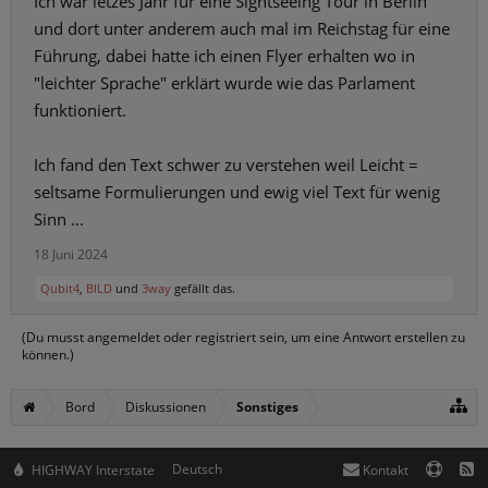
Ich war letzes Jahr für eine Sightseeing Tour in Berlin
und dort unter anderem auch mal im Reichstag für eine
Führung, dabei hatte ich einen Flyer erhalten wo in
"leichter Sprache" erklärt wurde wie das Parlament
funktioniert.
Ich fand den Text schwer zu verstehen weil Leicht =
seltsame Formulierungen und ewig viel Text für wenig
Sinn ...
18 Juni 2024
Qubit4
,
BILD
und
3way
gefällt das.
(Du musst angemeldet oder registriert sein, um eine Antwort erstellen zu
können.)
Bord
Diskussionen
Sonstiges
Deutsch
HIGHWAY Interstate
Kontakt