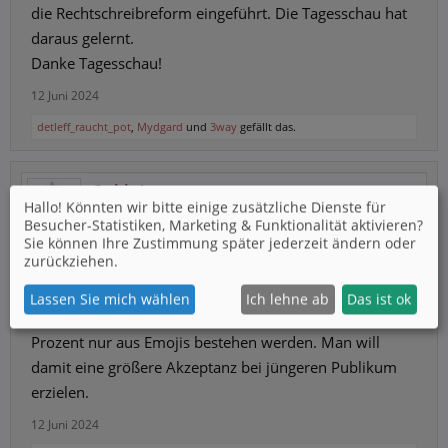
die Rechtschreibreform eingeführt. Die Tagesschau hat
daraus gelernt.
Danke Tagesschau!
12 Juni 2024
detleff_raucht_pot
,
Mydgard
und
3way
gefällt das.
Qubit4
Hallo! Könnten wir bitte einige zusätzliche Dienste für
Auf der Suche nach irdischer Intelligenz
Besucher-Statistiken, Marketing & Funktionalität
aktivieren?
Premium
Trusted User
Sie können Ihre Zustimmung später jederzeit ändern oder
zurückziehen.
Nachtrag:
Gerade erfahre ich, dass man wirklich mit der Zeit geht
Lassen Sie mich wählen
Ich lehne ab
Das ist ok
und auch Nachrichten ausstrahlen wird, die zu hundert
Prozent nur aus Emojis bestehen werden. Man will
damit eine größere Akzeptanz bei jüngeren Publikum
erzielen.
12 Juni 2024