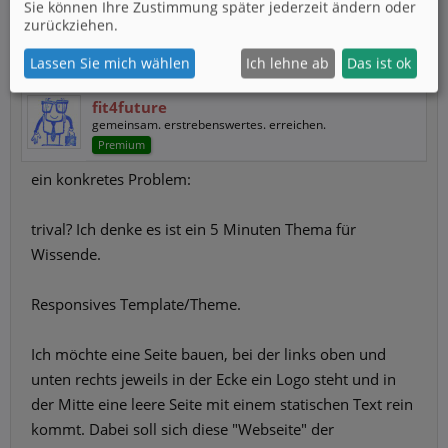
Sie können Ihre Zustimmung später jederzeit ändern oder
zurückziehen.
2 November 2021
Lassen Sie mich wählen
Ich lehne ab
Das ist ok
fit4future
gemeinsam. erstrebenswertes. erreichen.
Premium
ein konkretes Problem:
trival? Ich denke es ist ein 5 Minuten Thema für
Wissende.
Responsives Template/Theme.
Ich möchte eine Seite bauen, bei der links oben und
unten rechts jeweils in der Ecke ein Logo steht und in
der Mitte eine leere Seite mit einem statischen Text rein
kommt. Dabei soll sich diese "Webseite" der