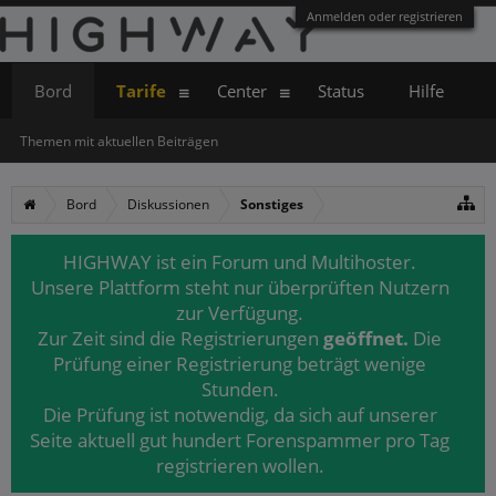
Anmelden oder registrieren
Bord
Tarife
Center
Status
Hilfe
Themen mit aktuellen Beiträgen
Bord
Diskussionen
Sonstiges
HIGHWAY ist ein Forum und Multihoster.
Unsere Plattform steht nur überprüften Nutzern
zur Verfügung.
Zur Zeit sind die Registrierungen
geöffnet.
Die
Prüfung einer Registrierung beträgt wenige
Stunden.
Die Prüfung ist notwendig, da sich auf unserer
Seite aktuell gut hundert Forenspammer pro Tag
registrieren wollen.