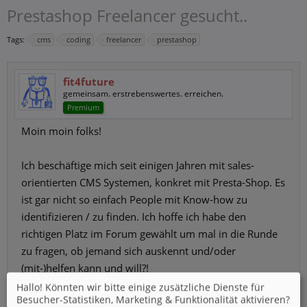
Prestashop Freelancer gesucht..
Tags:
cms
coding
freelancer
prestashop
fit4future
gemeinsam. erstrebenswertes. erreichen.
Premium
Moin moin folks!
Ich beschäftige mich seit einigen Jahren mit sales-
orientierten CMS Systemen, konkret mit Presta-Shop. Es
ist gar nicht so einfach People mit Know-how zu
identifizieren / zu finden. Ich hoffe ich habe den
richtigen Platz im Forum gewählt um mal in die Runde
zu fragen, ob jemand sich auskennt und/oder
(mit-)helfen kann und will?!
Hallo! Könnten wir bitte einige zusätzliche Dienste für
Besucher-Statistiken, Marketing & Funktionalität
aktivieren?