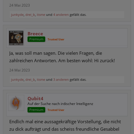
24 Mai 2023
junkyde
,
drei_b
,
itsme
und
4 anderen
gefällt das.
Breece
Premium
Trusted User
Ja, was soll man sagen. Die vielen Fragen, die
zahlreichen Antworten. Am besten wohl: Hi zurück!
24 Mai 2023
junkyde
,
drei_b
,
itsme
und
3 anderen
gefällt das.
Qubit4
Auf der Suche nach irdischer Intelligenz
Premium
Trusted User
Endlich mal eine aussagekräftige Vorstellung, die nicht
zu dick aufträgt und das scheiss freundliche Gesabbel