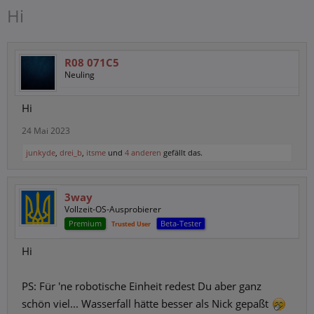
Hi
R08 071C5
Neuling
Hi
24 Mai 2023
junkyde
,
drei_b
,
itsme
und
4 anderen
gefällt das.
3way
Vollzeit-OS-Ausprobierer
Premium
Beta-Tester
Trusted User
Hi
PS: Für 'ne robotische Einheit redest Du aber ganz
schön viel... Wasserfall hätte besser als Nick gepaßt