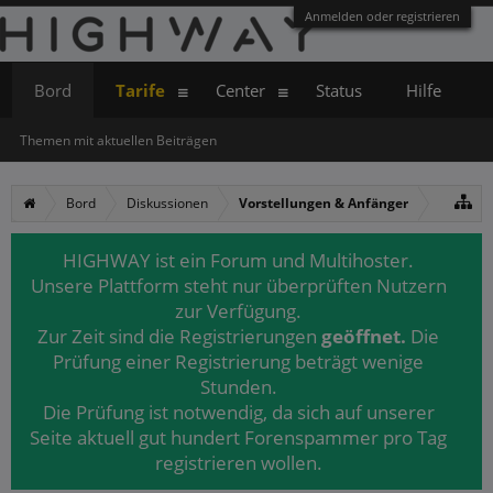
Anmelden oder registrieren
Bord
Tarife
Center
Status
Hilfe
Themen mit aktuellen Beiträgen
Bord
Diskussionen
Vorstellungen & Anfänger
HIGHWAY ist ein Forum und Multihoster.
Unsere Plattform steht nur überprüften Nutzern
zur Verfügung.
Zur Zeit sind die Registrierungen
geöffnet.
Die
Prüfung einer Registrierung beträgt wenige
Stunden.
Die Prüfung ist notwendig, da sich auf unserer
Seite aktuell gut hundert Forenspammer pro Tag
registrieren wollen.