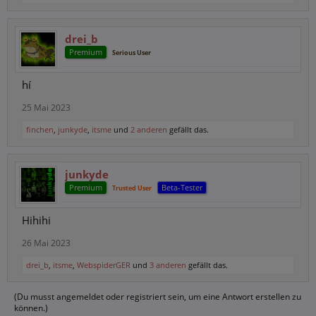
drei_b
Premium
Serious User
hí
25 Mai 2023
finchen
,
junkyde
,
itsme
und
2 anderen
gefällt das.
junkyde
Premium
Beta-Tester
Trusted User
Hihihi
26 Mai 2023
drei_b
,
itsme
,
WebspiderGER
und
3 anderen
gefällt das.
(Du musst angemeldet oder registriert sein, um eine Antwort erstellen zu
können.)