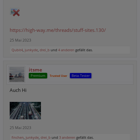
https://high-way.me/threads/stuff-sites.130/
25 Mai 2023
Qubit4
,
junkyde
,
drei_b
und
4 anderen
gefällt das.
itsme
Premium
Beta-Tester
Trusted User
Auch Hi
25 Mai 2023
finchen
,
junkyde
,
drei_b
und
3 anderen
gefällt das.