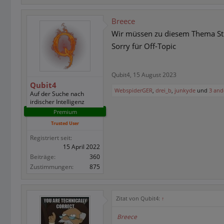
Breece
Wir müssen zu diesem Thema Sti
Sorry für Off-Topic
Qubit4
,
15 August 2023
Qubit4
WebspiderGER
,
drei_b
,
junkyde
und
3 and
Auf der Suche nach
irdischer Intelligenz
Premium
Trusted User
Registriert seit:
15 April 2022
Beiträge:
360
Zustimmungen:
875
Zitat von Qubit4:
↑
Breece