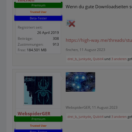
Premium
Wenn du gute Downloadseiten such
Trusted User
Beta-Tester
Registriert seit:
26 April 2019
Beiträge:
308
https://high-way.me/threads/stuf
Zustimmungen:
913
finchen
,
11 August 2023
Free:
184.501 MB
drei_b
,
junkyde
,
Qubit4
und
3 anderen
gef
WebspiderGER
,
11 August 2023
WebspiderGER
drei_b
,
junkyde
,
Qubit4
und
3 anderen
gef
Premium
Trusted User
Beta-Tester