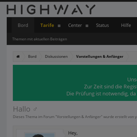
Bord
Tarife
Center
Status
Hilfe
Themen mit aktuellen Beiträgen
Bord
Diskussionen
Vorstellungen & Anfänger
Uns
Zur Zeit sind die Regi
Die Prüfung ist notwendig, da
Hallo ‍♂️
Dieses Thema im Forum "
Vorstellungen & Anfänger
" wurde erstellt von
y
Hey,