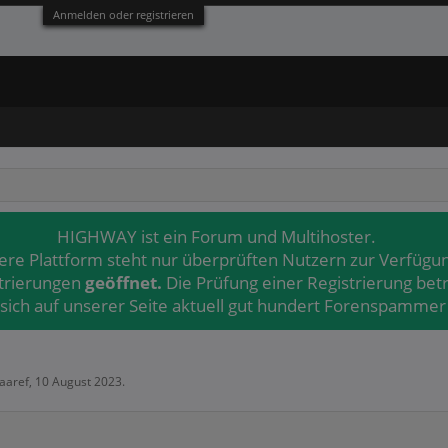
Anmelden oder registrieren
HIGHWAY ist ein Forum und Multihoster.
ere Plattform steht nur überprüften Nutzern zur Verfügu
strierungen
geöffnet.
Die Prüfung einer Registrierung bet
 sich auf unserer Seite aktuell gut hundert Forenspammer 
aaref
,
10 August 2023
.