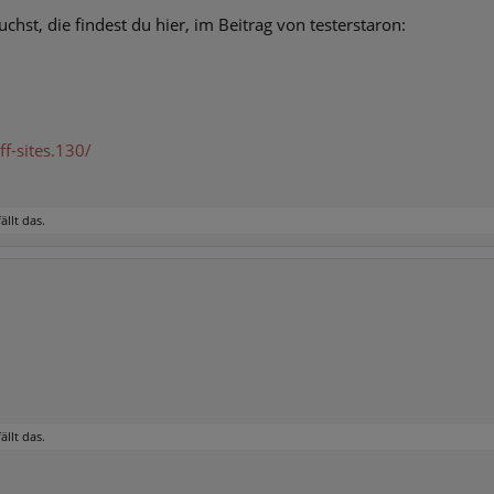
st, die findest du hier, im Beitrag von testerstaron:
f-sites.130/
ällt das.
ällt das.