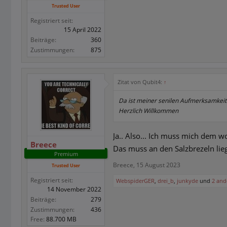
Trusted User
Registriert seit:
15 April 2022
Beiträge:
360
Zustimmungen:
875
Zitat von Qubit4:
↑
Da ist meiner senilen Aufmerksamkei
Herzlich Willkommen
Ja.. Also... Ich muss mich dem w
Breece
Das muss an den Salzbrezeln li
Premium
Breece
,
15 August 2023
Trusted User
Registriert seit:
WebspiderGER
,
drei_b
,
junkyde
und
2 and
14 November 2022
Beiträge:
279
Zustimmungen:
436
Free:
88.700 MB