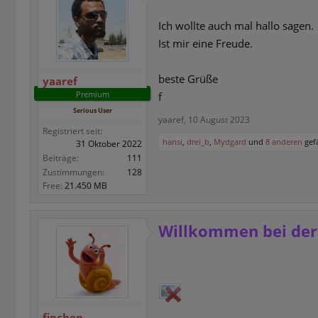
Ich wollte auch mal hallo sagen.
Ist mir eine Freude.
beste Grüße
yaaref
Premium
f
Serious User
yaaref
,
10 August 2023
Registriert seit:
hansi
,
drei_b
,
Mydgard
und
8 anderen
gefä
31 Oktober 2022
Beiträge:
111
Zustimmungen:
128
Free:
21.450 MB
Willkommen bei der
finchen