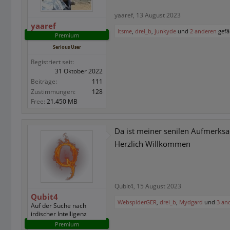
yaaref
,
13 August 2023
yaaref
itsme
,
drei_b
,
junkyde
und
2 anderen
gefäl
Premium
Serious User
Registriert seit:
31 Oktober 2022
Beiträge:
111
Zustimmungen:
128
Free:
21.450 MB
Da ist meiner senilen Aufmerks
Herzlich Willkommen
Qubit4
,
15 August 2023
Qubit4
WebspiderGER
,
drei_b
,
Mydgard
und
3 an
Auf der Suche nach
irdischer Intelligenz
Premium