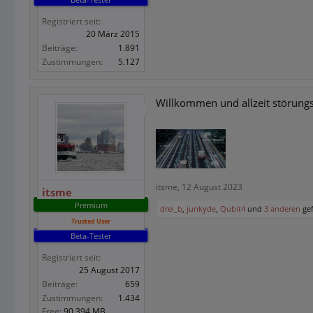
Registriert seit:
20 März 2015
Beiträge:
1.891
Zustimmungen:
5.127
Willkommen und allzeit störungs
itsme
,
12 August 2023
itsme
Premium
drei_b
,
junkyde
,
Qubit4
und
3 anderen
gef
Trusted User
Beta-Tester
Registriert seit:
25 August 2017
Beiträge:
659
Zustimmungen:
1.434
Free:
90.394 MB