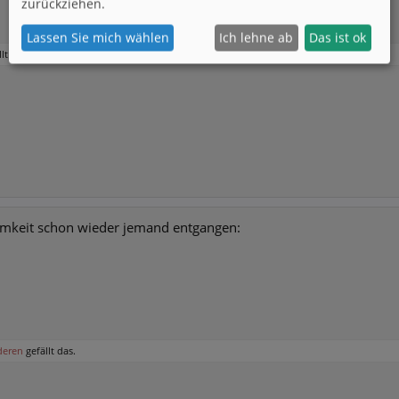
zurückziehen.
Lassen Sie mich wählen
Ich lehne ab
Das ist ok
lt das.
amkeit schon wieder jemand entgangen:
deren
gefällt das.