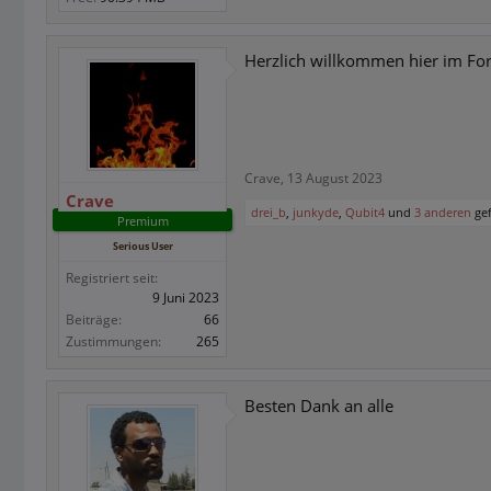
Herzlich willkommen hier im F
Crave
,
13 August 2023
Crave
drei_b
,
junkyde
,
Qubit4
und
3 anderen
gef
Premium
Serious User
Registriert seit:
9 Juni 2023
Beiträge:
66
Zustimmungen:
265
Besten Dank an alle