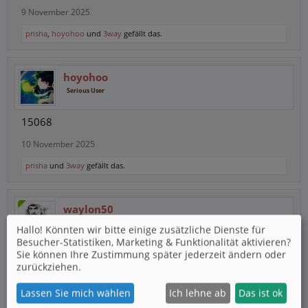
9 November 2025
prisha
,
hoyohoo
und
3way
gefällt das.
hoyohoo
Serious User
15068
10 November 2025
prisha
und
3way
gefällt das.
waylon50
Premium
Trusted User
Hallo! Könnten wir bitte einige zusätzliche Dienste für
Besucher-Statistiken, Marketing & Funktionalität
aktivieren?
40000
Sie können Ihre Zustimmung später jederzeit ändern oder
zurückziehen.
10 November 2025
Lassen Sie mich wählen
Ich lehne ab
Das ist ok
prisha
gefällt das.