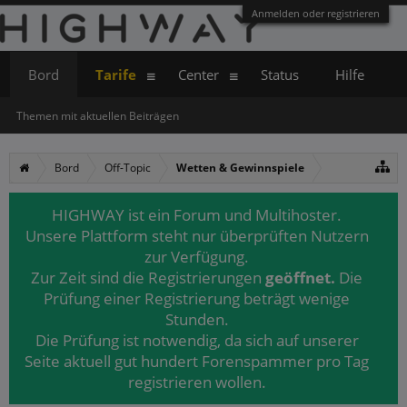
Anmelden oder registrieren
Bord
Tarife
Center
Status
Hilfe
Themen mit aktuellen Beiträgen
Bord
Off-Topic
Wetten & Gewinnspiele
HIGHWAY ist ein Forum und Multihoster.
Unsere Plattform steht nur überprüften Nutzern
zur Verfügung.
Zur Zeit sind die Registrierungen
geöffnet.
Die
Prüfung einer Registrierung beträgt wenige
Stunden.
Die Prüfung ist notwendig, da sich auf unserer
Seite aktuell gut hundert Forenspammer pro Tag
registrieren wollen.