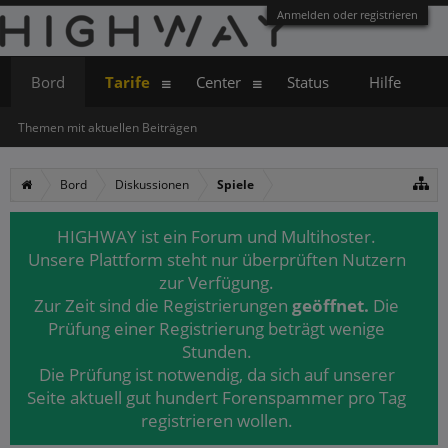
Anmelden oder registrieren
Bord
Tarife
Center
Status
Hilfe
Themen mit aktuellen Beiträgen
Bord
Diskussionen
Spiele
HIGHWAY ist ein Forum und Multihoster.
Unsere Plattform steht nur überprüften Nutzern
zur Verfügung.
Zur Zeit sind die Registrierungen
geöffnet.
Die
Prüfung einer Registrierung beträgt wenige
Stunden.
Die Prüfung ist notwendig, da sich auf unserer
Seite aktuell gut hundert Forenspammer pro Tag
registrieren wollen.