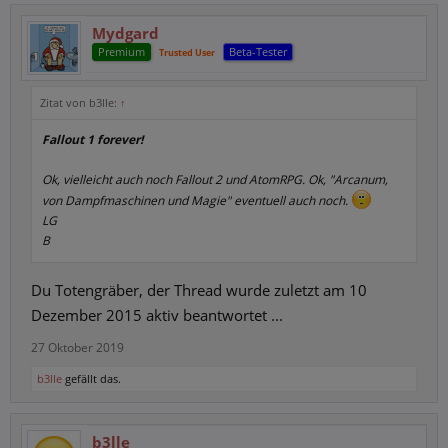
Mydgard
Premium
Beta-Tester
Trusted User
Zitat von b3lle:
↑
Fallout 1 forever!
Ok, vielleicht auch noch Fallout 2 und AtomRPG. Ok, "Arcanum,
von Dampfmaschinen und Magie" eventuell auch noch.
LG
B
Du Totengräber, der Thread wurde zuletzt am 10
Dezember 2015 aktiv beantwortet ...
27 Oktober 2019
b3lle
gefällt das.
b3lle